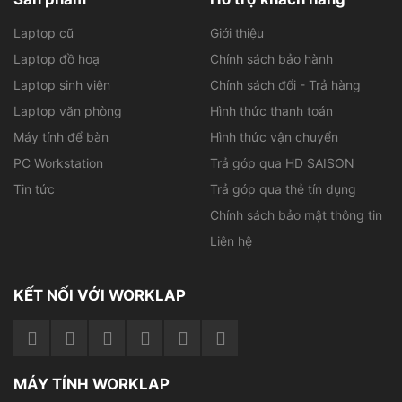
trung thực và độ sáng cao khoảng 400 nits, phù hợp
cho làm việc cả trong nhà lẫn ngoài trời. Tùy chọn màn
Laptop cũ
Giới thiệu
hình cảm ứng cũng có sẵn cho những ai cần thao tác
Laptop đồ hoạ
Chính sách bảo hành
nhanh và trực quan hơn.
Laptop sinh viên
Chính sách đổi - Trả hàng
Laptop văn phòng
Hình thức thanh toán
Máy tính để bàn
Hình thức vận chuyển
PC Workstation
Trả góp qua HD SAISON
Tin tức
Trả góp qua thẻ tín dụng
Chính sách bảo mật thông tin
Liên hệ
KẾT NỐI VỚI WORKLAP
Màn hình chống chói SureView giúp bảo vệ quyền riêng
MÁY TÍNH WORKLAP
tư