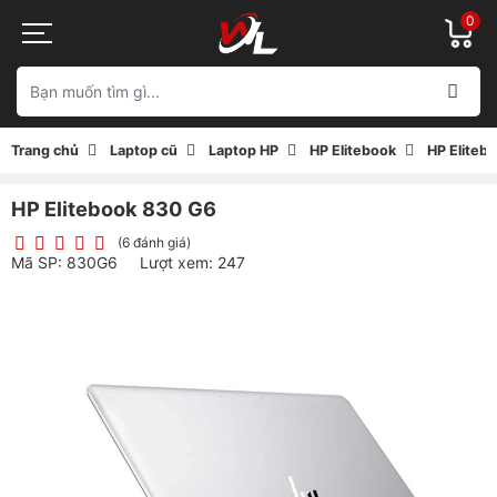
0
Trang chủ
Laptop cũ
Laptop HP
HP Elitebook
HP Eliteb
HP Elitebook 830 G6
(6 đánh giá)
Mã SP: 830G6
Lượt xem: 247