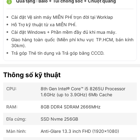
Quà tặng : Balo + Túi chống sốc + Chuột quang
Cài đặt Vệ sinh máy MIỄN PHÍ trọn đời tại Worklap
Hỗ Trợ kỹ thuật từ xa MIỄN PHÍ.
Cài đặt Windows + Phần mềm đầy đủ khi mua máy.
Giao hàng toàn quốc (Miễn phí khu vực TP.HCM, bán kính
30km).
Trả góp Thẻ tín dụng và Trả góp bằng CCCD.
Thông số kỹ thuật
CPU:
8th Gen Intel® Core™ i5 8265U Processor
1.6GHz (up to 3.9GHz) 6Mb Cache
RAM:
8GB DDR4 SDRAM 2666MHz
Đĩa cứng:
SSD Nvme 256GB
Màn hình:
Anti-Glare 13.3 inch FHD (1920x1080)