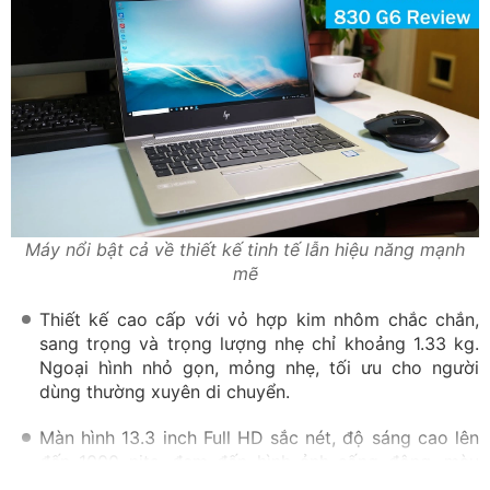
Máy nổi bật cả về thiết kế tinh tế lẫn hiệu năng mạnh
mẽ
Thiết kế cao cấp với vỏ hợp kim nhôm chắc chắn,
sang trọng và trọng lượng nhẹ chỉ khoảng 1.33 kg.
Ngoại hình nhỏ gọn, mỏng nhẹ, tối ưu cho người
dùng thường xuyên di chuyển.
Màn hình 13.3 inch Full HD sắc nét, độ sáng cao lên
đến 1000 nits, đem đến hình ảnh sống động, màu
sắc chân thực.