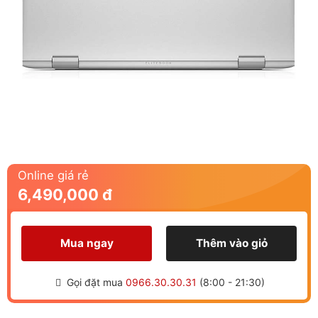
Online giá rẻ
6,490,000 đ
Mua ngay
Thêm vào giỏ
Gọi đặt mua
0966.30.30.31
(8:00 - 21:30)