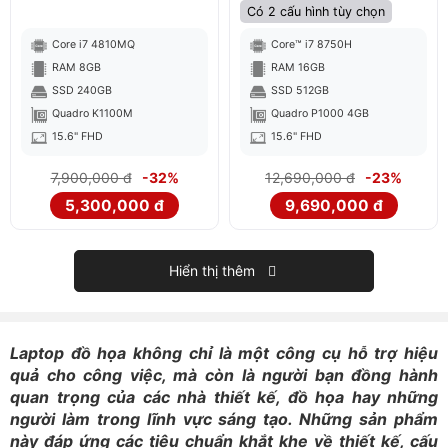
Có 2 cấu hình tùy chọn
Core i7 4810MQ
Core™ i7 8750H
RAM 8GB
RAM 16GB
SSD 240GB
SSD 512GB
Quadro K1100M
Quadro P1000 4GB
15.6" FHD
15.6" FHD
7,900,000 đ
-32%
12,690,000 đ
-23%
5,300,000 đ
9,690,000 đ
Hiển thị thêm
Laptop đồ họa không chỉ là một công cụ hỗ trợ hiệu
quả cho công việc, mà còn là người bạn đồng hành
quan trọng của các nhà thiết kế, đồ họa hay những
người làm trong lĩnh vực sáng tạo. Những sản phẩm
này đáp ứng các tiêu chuẩn khắt khe về thiết kế, cấu