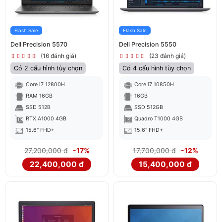
Flash Sale
Flash Sale
Dell Precision 5570
Dell Precision 5550
(16 đánh giá)
(23 đánh giá)
Có 2 cấu hình tùy chọn
Có 4 cấu hình tùy chọn
Core i7 12800H
Core i7 10850H
RAM 16GB
16GB
SSD 512B
SSD 512GB
RTX A1000 4GB
Quadro T1000 4GB
15.6" FHD+
15.6" FHD+
27,200,000 đ
-17%
17,700,000 đ
-12%
22,400,000 đ
15,400,000 đ