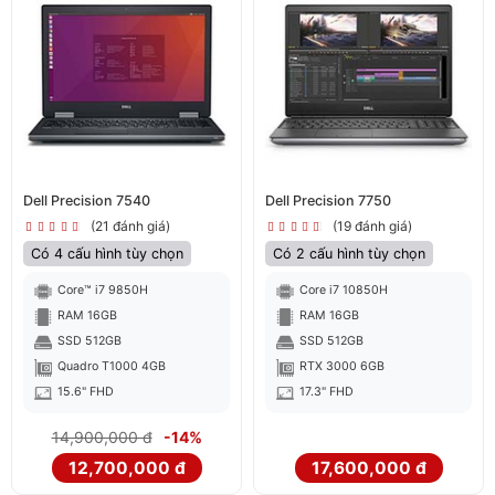
Dell Precision 7540
Dell Precision 7750
(21 đánh giá)
(19 đánh giá)
Có 4 cấu hình tùy chọn
Có 2 cấu hình tùy chọn
Core™ i7 9850H
Core i7 10850H
RAM 16GB
RAM 16GB
SSD 512GB
SSD 512GB
Quadro T1000 4GB
RTX 3000 6GB
15.6" FHD
17.3" FHD
14,900,000 đ
-14%
12,700,000 đ
17,600,000 đ