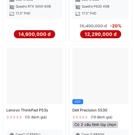
Quadro RTX 3000 6GB
Quadro P620 4GB
17.3" FHD
17.3" FHD
15,490,000 đ
-20%
14,600,000 đ
12,290,000 đ
HOT
Lenovo ThinkPad P53s
Dell Precision 5530
(10 đánh giá)
(19 đánh giá)
Có 2 cấu hình tùy chọn
Core™ i7 8565U
Core i7 8850H