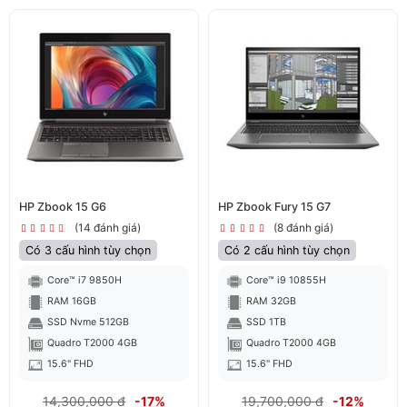
HP Zbook 15 G6
HP Zbook Fury 15 G7
(14 đánh giá)
(8 đánh giá)
Có 3 cấu hình tùy chọn
Có 2 cấu hình tùy chọn
Core™ i7 9850H
Core™ i9 10855H
RAM 16GB
RAM 32GB
SSD Nvme 512GB
SSD 1TB
Quadro T2000 4GB
Quadro T2000 4GB
15.6" FHD
15.6" FHD
14,300,000 đ
-17%
19,700,000 đ
-12%