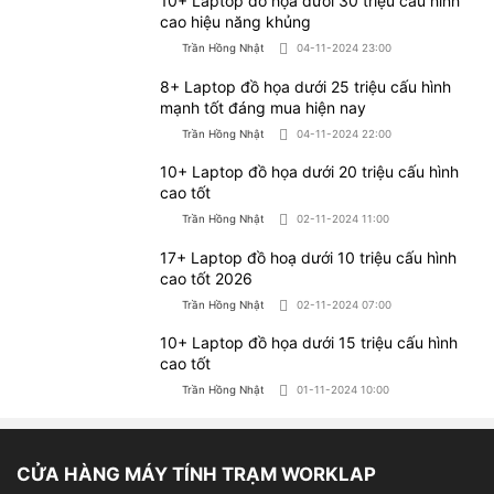
10+ Laptop đồ họa dưới 30 triệu cấu hình
trình làm việc. Vậy nên, những chiếc laptop chuyên thiết
cao hiệu năng khủng
kế đồ họa thường có dung lượng RAM lớn, tối thiểu là
Trần Hồng Nhật
04-11-2024 23:00
8GB, khuyến nghị chọn máy là 16GB RAM hoặc nhiều
8+ Laptop đồ họa dưới 25 triệu cấu hình
hơn để việc khởi chạy các ứng dụng thiết kế được mượt
mạnh tốt đáng mua hiện nay
mà các chương trình đồ họa, mô phỏng 3D.
Trần Hồng Nhật
04-11-2024 22:00
10+ Laptop đồ họa dưới 20 triệu cấu hình
cao tốt
Trần Hồng Nhật
02-11-2024 11:00
17+ Laptop đồ hoạ dưới 10 triệu cấu hình
cao tốt 2026
Trần Hồng Nhật
02-11-2024 07:00
10+ Laptop đồ họa dưới 15 triệu cấu hình
cao tốt
Trần Hồng Nhật
01-11-2024 10:00
Dung lượng RAM lớn
1.3 Tích hợp card đồ họa rời
CỬA HÀNG MÁY TÍNH TRẠM WORKLAP