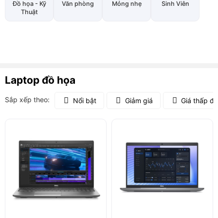
Đồ họa - Kỹ
Văn phòng
Mỏng nhẹ
Sinh Viên
Thuật
Laptop đồ họa
Sắp xếp theo:
Nổi bật
Giảm giá
Giá thấp đ