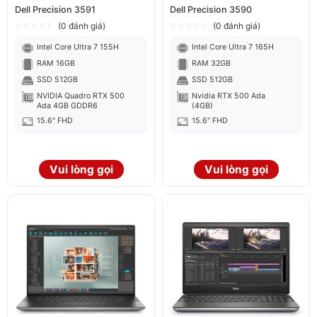
Dell Precision 3591
Dell Precision 3590
(0 đánh giá)
(0 đánh giá)
Intel Core Ultra 7 155H
Intel Core Ultra 7 165H
RAM 16GB
RAM 32GB
SSD 512GB
SSD 512GB
NVIDIA Quadro RTX 500
Nvidia RTX 500 Ada
Ada 4GB GDDR6
(4GB)
15.6" FHD
15.6" FHD
Vui lòng gọi
Vui lòng gọi