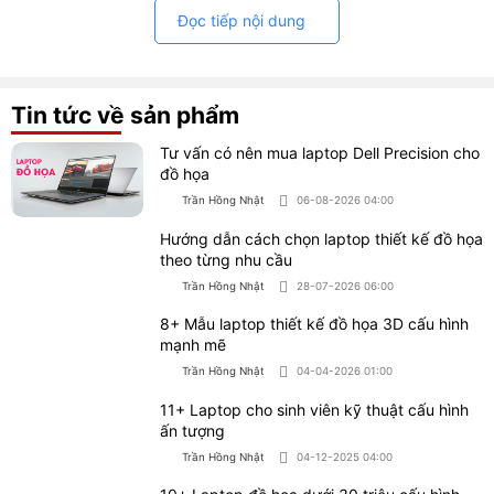
có thể vận hành mượt hơn trong mọi tác vụ.
Đọc tiếp nội dung
Tin tức về sản phẩm
Tư vấn có nên mua laptop Dell Precision cho
đồ họa
Trần Hồng Nhật
06-08-2026 04:00
Hướng dẫn cách chọn laptop thiết kế đồ họa
theo từng nhu cầu
Trần Hồng Nhật
28-07-2026 06:00
Hiệu năng CPU mạnh mẽ
8+ Mẫu laptop thiết kế đồ họa 3D cấu hình
mạnh mẽ
1.2 Dung lượng RAM lớn
Trần Hồng Nhật
04-04-2026 01:00
11+ Laptop cho sinh viên kỹ thuật cấu hình
Thiết kế đồ họa và kỹ thuật còn rất nhiều những yêu
ấn tượng
cầu về hình ảnh và dữ liệu. Những hình ảnh và dữ liệu
Trần Hồng Nhật
04-12-2025 04:00
này có dung lượng lớn cho nên laptop cũng cần có bộ
nhớ đủ lớn để chứa toàn bộ các dữ liệu này trong quá