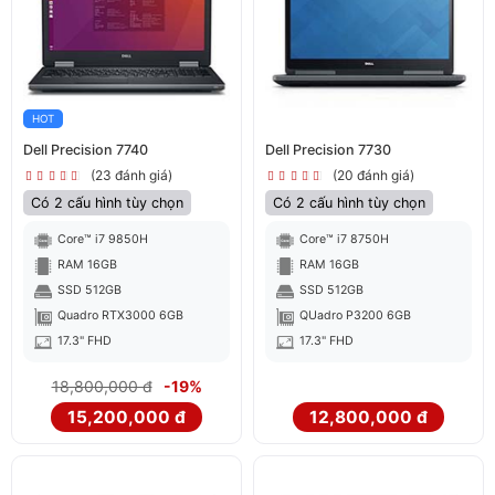
HOT
Dell Precision 7740
Dell Precision 7730
(23 đánh giá)
(20 đánh giá)
Có 2 cấu hình tùy chọn
Có 2 cấu hình tùy chọn
Core™ i7 9850H
Core™ i7 8750H
RAM 16GB
RAM 16GB
SSD 512GB
SSD 512GB
Quadro RTX3000 6GB
QUadro P3200 6GB
17.3" FHD
17.3" FHD
18,800,000 đ
-19%
15,200,000 đ
12,800,000 đ