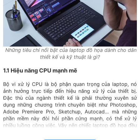
Những tiêu chí nổi bật của laptop đồ họa dành cho dân
thiết kế và kỹ thuật là gì?
1.1 Hiệu năng CPU mạnh mẽ
Bộ vi xử lý CPU là bộ phận quan trọng của laptop, nó
ảnh hưởng trực tiếp đến hiệu năng xử lý của thiết bị.
Đặc thù của ngành thiết kế là phải thường xuyên sử
dụng những chương trình chuyên biệt như Photoshop,
Adobe Premiere Pro, Sketchup, Autocad… mà những
phần mềm này đòi hỏi phần cứng mạnh, có thể xử lý
nhiều luồng công việc. Vậy nên chiếc laptop đồ họa đều
được trang bị CPU mạnh mẽ, thông thường CPU Core
i7 hoặc Xeon của Intel hay Ryzen 7 của AMD để thiết bị