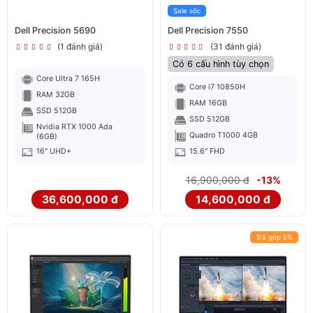
Sale sốc
Dell Precision 5690
Dell Precision 7550
(1 đánh giá)
(31 đánh giá)
Có 6 cấu hình tùy chọn
Core Ultra 7 165H
Core i7 10850H
RAM 32GB
RAM 16GB
SSD 512GB
SSD 512GB
Nvidia RTX 1000 Ada
Quadro T1000 4GB
(6GB)
16" UHD+
15.6" FHD
16,900,000 đ
-13%
36,600,000 đ
14,600,000 đ
Trả góp 0%