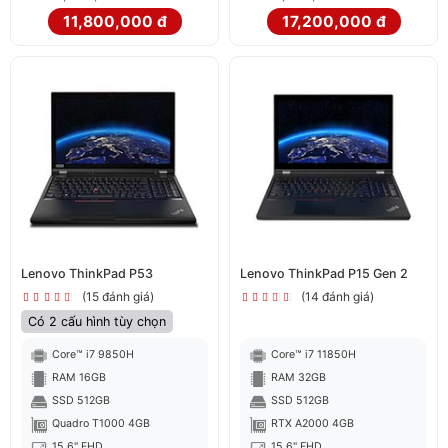
11,800,000 đ
17,200,000 đ
Lenovo ThinkPad P53
Lenovo ThinkPad P15 Gen 2
(15 đánh giá)
(14 đánh giá)
Có 2 cấu hình tùy chọn
Core™ i7 9850H
Core™ i7 11850H
RAM 16GB
RAM 32GB
SSD 512GB
SSD 512GB
Quadro T1000 4GB
RTX A2000 4GB
15.6" FHD
15.6" FHD