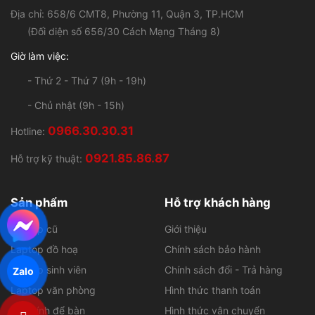
Card đồ họa rời là linh kiện bắt buộc phải có khi trên
Địa chỉ: 658/6 CMT8, Phường 11, Quận 3, TP.HCM
các mẫu laptop đồ họa. Bởi nếu không có sự hỗ trợ của
(Đối diện số 656/30 Cách Mạng Tháng 8)
chúng thì chiếc máy không thể có năng lực xử lý đồ họa
Giờ làm việc:
mà các phần mềm yêu cầu. Hiện nay, AMD Radeon Pro
của AMD và Quadro của NVIDIA là những dòng card
- Thứ 2 - Thứ 7 (9h - 19h)
chuyên dụng phục vụ cho việc làm đồ họa và kỹ thuật.
- Chủ nhật (9h - 15h)
0966.30.30.31
Hotline:
0921.85.86.87
Hỗ trợ kỹ thuật:
Sản phẩm
Hỗ trợ khách hàng
Laptop cũ
Giới thiệu
Laptop đồ hoạ
Chính sách bảo hành
Laptop sinh viên
Chính sách đổi - Trả hàng
Zalo
Laptop văn phòng
Hình thức thanh toán
Máy tính để bàn
Hình thức vận chuyển