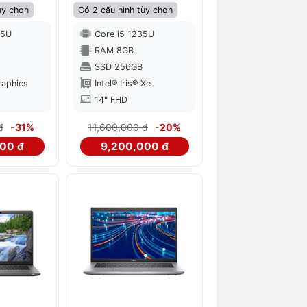
ùy chọn
Có 2 cấu hình tùy chọn
65U
Core i5 1235U
RAM 8GB
SSD 256GB
raphics
Intel® Iris® Xe
14" FHD
đ
-31%
11,600,000 đ
-20%
00 đ
9,200,000 đ