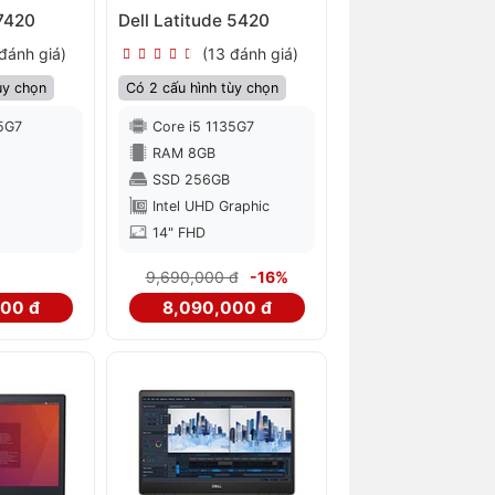
 7420
Dell Latitude 5420
đánh giá)
(13 đánh giá)
ùy chọn
Có 2 cấu hình tùy chọn
35G7
Core i5 1135G7
RAM 8GB
SSD 256GB
Intel UHD Graphic
14" FHD
9,690,000 đ
-16%
00 đ
8,090,000 đ