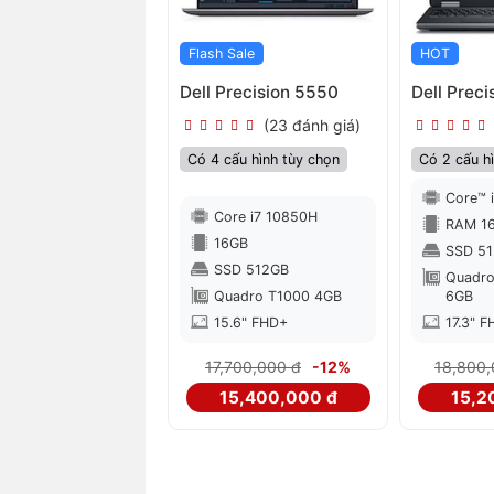
Flash Sale
HOT
Dell Precision 5550
Dell Preci
(23 đánh giá)
Có 4 cấu hình tùy chọn
Có 2 cấu h
Core™ 
Core i7 10850H
RAM 1
16GB
SSD 5
SSD 512GB
Quadr
Quadro T1000 4GB
6GB
15.6" FHD+
17.3" F
17,700,000 đ
-12%
18,800,
15,400,000 đ
15,2