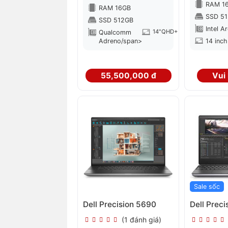
RAM 1
RAM 16GB
SSD 5
SSD 512GB
Intel A
14"QHD+
Qualcomm
Adreno/span>
14 inc
55,500,000 đ
Vui 
Sale sốc
Dell Precision 5690
Dell Prec
(1 đánh giá)