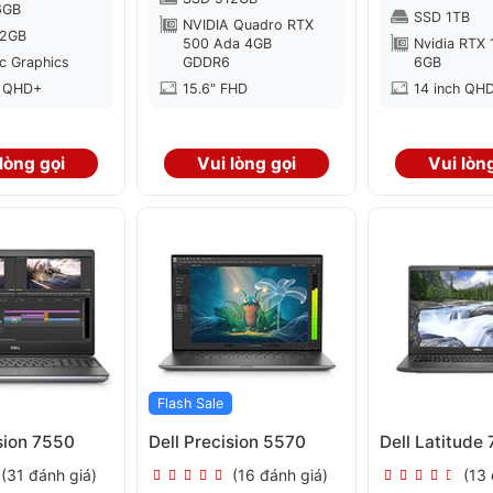
6GB
SSD 1TB
NVIDIA Quadro RTX
12GB
500 Ada 4GB
Nvidia RTX
rc Graphics
GDDR6
6GB
h QHD+
15.6" FHD
14 inch QH
lòng gọi
Vui lòng gọi
Vui lòn
Flash Sale
ision 7550
Dell Precision 5570
Dell Latitude
(31 đánh giá)
(16 đánh giá)
(13 