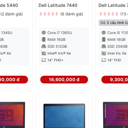
tude 5440
Dell Latitude 7440
Dell Latitude
(2 đánh giá)
(6 đánh giá)
(13 
Có 3 cấu hình t
5 1345U
Core i7 1365U
Core i5 11
GB
RAM 16GB
RAM 16GB
56GB
SSD 512GB
SSD 256GB
ris® Xe
Intel® Iris® Xe
Intel Iris Xe
D
14" FHD+
14" FHD
00,000 đ
16,600,000 đ
9,300,0