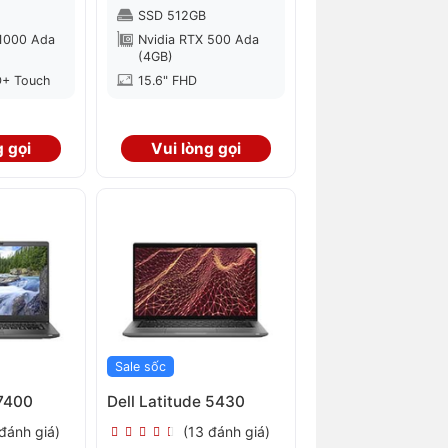
SSD 512GB
 1000 Ada
Nvidia RTX 500 Ada
(4GB)
D+ Touch
15.6" FHD
g gọi
Vui lòng gọi
Sale sốc
 7400
Dell Latitude 5430
đánh giá)
(13 đánh giá)