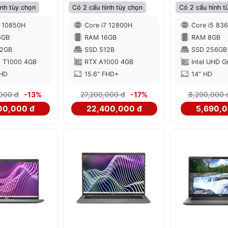
ình tùy chọn
Có 2 cấu hình tùy chọn
Có 2 cấu hình t
7 10850H
Core i7 12800H
Core i5 83
6GB
RAM 16GB
RAM 8GB
12GB
SSD 512B
SSD 256GB
 T1000 4GB
RTX A1000 4GB
Intel UHD G
FHD
15.6" FHD+
14" HD
000 đ
-13%
27,200,000 đ
-17%
8,290,000 
00,000 đ
22,400,000 đ
5,690,0