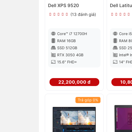
Dell XPS 9520
Dell Lati
(13 đánh giá)
Core™ i7 12700H
Core i
RAM 16GB
RAM 8
SSD 512GB
SSD 2
RTX 3050 4GB
Intel® I
15.6" FHD+
14" FH
22,200,000 đ
10,8
Trả góp 0%