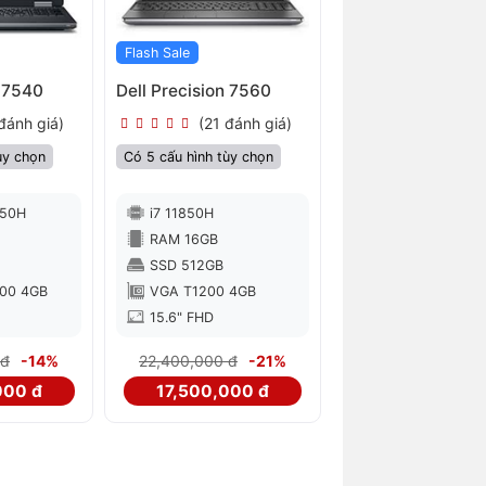
Flash Sale
n 7540
Dell Precision 7560
đánh giá)
(21 đánh giá)
ùy chọn
Có 5 cấu hình tùy chọn
850H
i7 11850H
RAM 16GB
SSD 512GB
000 4GB
VGA T1200 4GB
15.6" FHD
 đ
-14%
22,400,000 đ
-21%
000 đ
17,500,000 đ