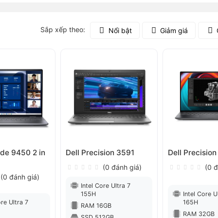
Sắp xếp theo:
Nổi bật
Giảm giá
ude 9450 2 in
Dell Precision 3591
Dell Precisio
(0 đánh giá)
(0 đ
(0 đánh giá)
Intel Core Ultra 7
155H
Intel Core U
ore Ultra 7
165H
RAM 16GB
RAM 32GB
SSD 512GB