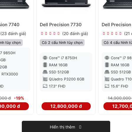
sion 7740
Dell Precision 7730
Dell Precisio
(23 đánh giá)
(20 đánh giá)
(21 
ình tùy chọn
Có 2 cấu hình tùy chọn
Có 4 cấu hình t
i7 9850H
Core™ i7 8750H
Core™ i7 9
6GB
RAM 16GB
RAM 16GB
12GB
SSD 512GB
SSD 512GB
o RTX3000
QUadro P3200 6GB
Quadro T1
HD
17.3" FHD
15.6" FHD
000 đ
-19%
14,900,000
00,000 đ
12,800,000 đ
12,700,
Hiển thị thêm