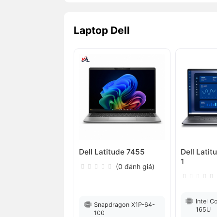
Laptop Dell
Dell Latitude 7455
Dell Latit
1
(0 đánh giá)
Intel C
Snapdragon X1P-64-
165U
100