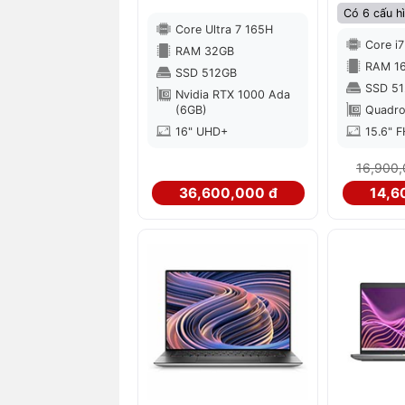
Có 6 cấu h
Core Ultra 7 165H
Core i
RAM 32GB
RAM 1
SSD 512GB
SSD 5
Nvidia RTX 1000 Ada
(6GB)
Quadro
16" UHD+
15.6" 
16,900,
36,600,000 đ
14,6