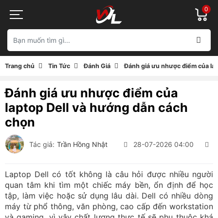
0
Trang chủ
Tin Tức
Đánh Giá
Đánh giá ưu nhược điểm của la
Đánh giá ưu nhược điểm của
laptop Dell và hướng dẫn cách
chọn
Tác giả:
Trần Hồng Nhật
28-07-2026 04:00
2
Laptop Dell có tốt không là câu hỏi được nhiều người
quan tâm khi tìm một chiếc máy bền, ổn định để học
tập, làm việc hoặc sử dụng lâu dài. Dell có nhiều dòng
máy từ phổ thông, văn phòng, cao cấp đến workstation
và gaming, vì vậy chất lượng thực tế sẽ phụ thuộc khá