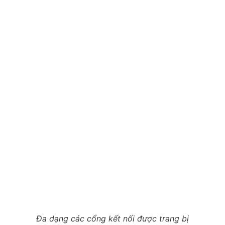
Đa dạng các cổng kết nối được trang bị
Thời lượng pin
Máy sử dụng viên pin 37Wh, cho phép xem video liên
tục trong khoảng 4 giờ đồng hồ. Người dùng có thể yên