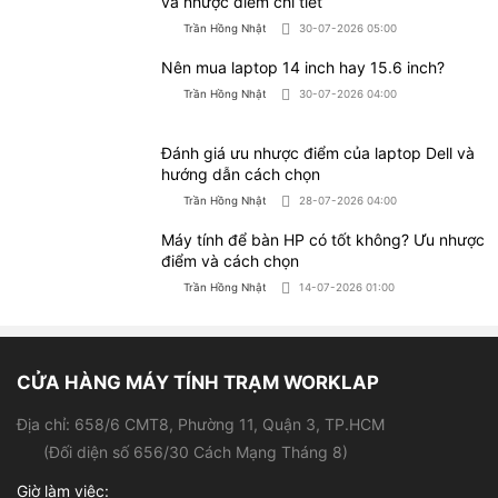
Đánh giá ưu nhược điểm của laptop Dell và
hướng dẫn cách chọn
Trần Hồng Nhật
28-07-2026 04:00
Máy tính để bàn HP có tốt không? Ưu nhược
điểm và cách chọn
Trần Hồng Nhật
14-07-2026 01:00
CỬA HÀNG MÁY TÍNH TRẠM WORKLAP
Địa chỉ: 658/6 CMT8, Phường 11, Quận 3, TP.HCM
(Đối diện số 656/30 Cách Mạng Tháng 8)
Giờ làm việc:
- Thứ 2 - Thứ 7 (9h - 19h)
- Chủ nhật (9h - 15h)
0966.30.30.31
Hotline: