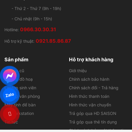
0921.85.86.87
Hỗ trợ kỹ thuật:
Sản phẩm
Hỗ trợ khách hàng
Laptop cũ
Giới thiệu
Laptop đồ hoạ
Chính sách bảo hành
Laptop sinh viên
Chính sách đổi - Trả hàng
Laptop văn phòng
Hình thức thanh toán
Máy tính để bàn
Hình thức vận chuyển
PC Workstation
Trả góp qua HD SAISON
Tin tức
Trả góp qua thẻ tín dụng
Zalo
Chính sách bảo mật thông tin
Liên hệ
KẾT NỐI VỚI WORKLAP