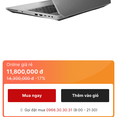
Online giá rẻ
11,800,000 đ
14,300,000 đ
-
17
%
Mua ngay
Thêm vào giỏ
Gọi đặt mua
0966.30.30.31
(8:00 - 21:30)