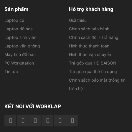
lượng hơi nặng hơn một chút so với các dòng máy
Sản phẩm
Hỗ trợ khách hàng
thông thường, nhưng so với máy trạm thì vẫn rất gọn
nhẹ. Bạn có thể mang theo máy đến bất cứ đâu một
Laptop cũ
Giới thiệu
cách dễ dàng. Sản phẩm còn đạt tiêu chuẩn quân sự
Laptop đồ hoạ
Chính sách bảo hành
MIL-STD 810G, giúp bạn yên tâm sử dụng máy trong
Laptop sinh viên
Chính sách đổi - Trả hàng
mọi điều kiện, đảm bảo độ bền và sự ổn định vượt trội.
Laptop văn phòng
Hình thức thanh toán
Máy tính để bàn
Hình thức vận chuyển
Tìm ngay laptop RAM lớn, ổ cứng nhanh, GPU
mạnh tại Worklap.vn như:
PC Workstation
Trả góp qua HD SAISON
Tin tức
Trả góp qua thẻ tín dụng
HP Zbook Power G7
Chính sách bảo mật thông tin
Liên hệ
Màn hình sống động, chân thực
KẾT NỐI VỚI WORKLAP
Laptop cũ HP sở hữu màn hình có kích thước 15.6 inch
và độ phân giải Full HD, mang đến hình ảnh sắc nét và
màu sắc sống động, giúp người dùng có trải nghiệm
tuyệt vời. Với độ sáng lên đến 400 nits, chiếc laptop này