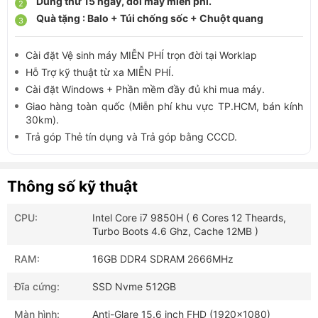
Dùng thử 15 ngày, đổi máy miễn phí.
Quà tặng : Balo + Túi chống sốc + Chuột quang
Cài đặt Vệ sinh máy MIỄN PHÍ trọn đời tại Worklap
Hỗ Trợ kỹ thuật từ xa MIỄN PHÍ.
Cài đặt Windows + Phần mềm đầy đủ khi mua máy.
Giao hàng toàn quốc (Miễn phí khu vực TP.HCM, bán kính
30km).
Trả góp Thẻ tín dụng và Trả góp bằng CCCD.
Thông số kỹ thuật
CPU:
Intel Core i7 9850H ( 6 Cores 12 Theards,
Turbo Boots 4.6 Ghz, Cache 12MB )
RAM:
16GB DDR4 SDRAM 2666MHz
Đĩa cứng:
SSD Nvme 512GB
Màn hình:
Anti-Glare 15.6 inch FHD (1920x1080)