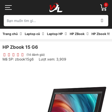
0
Trang chủ
Laptop cũ
Laptop HP
HP ZBook
HP Zbook 15
HP Zbook 15 G6
(14 đánh giá)
Mã SP: zbook15g6
Lượt xem: 3,909