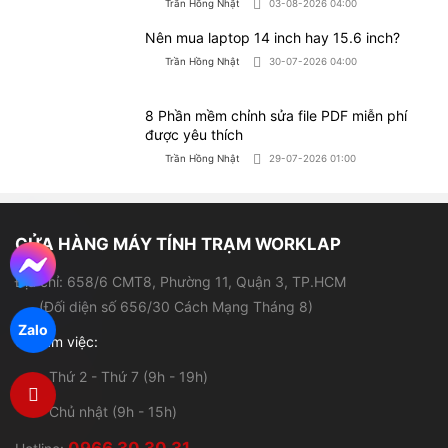
(Đối diện số 656/30 Cách Mạng Tháng 8)
Giờ làm việc:
- Thứ 2 - Thứ 7 (9h - 19h)
- Chủ nhật (9h - 15h)
0966.30.30.31
Hotline:
0921.85.86.87
Hỗ trợ kỹ thuật:
Sản phẩm
Hỗ trợ khách hàng
Laptop cũ
Giới thiệu
Laptop đồ hoạ
Chính sách bảo hành
Zalo
Laptop sinh viên
Chính sách đổi - Trả hàng
Laptop văn phòng
Hình thức thanh toán
Máy tính để bàn
Hình thức vận chuyển
PC Workstation
Trả góp qua HD SAISON