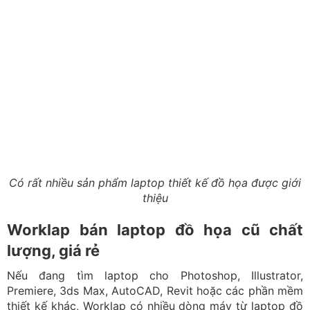
Worklap bán laptop đồ họa cũ chất
lượng, giá rẻ
Nếu đang tìm laptop cho Photoshop, Illustrator,
Premiere, 3ds Max, AutoCAD, Revit hoặc các phần mềm
thiết kế khác, Worklap có nhiều dòng máy từ laptop đồ
họa, gaming đến workstation cũ. Các mẫu máy được
kiểm tra về cấu hình, màn hình, pin, SSD, nhiệt độ và khả
năng hoạt động trước khi giao đến khách hàng.
Worklap có hơn 11 năm kinh nghiệm trong lĩnh vực
laptop, hỗ trợ tư vấn dựa trên phần mềm bạn đang
dùng và ngân sách thực tế thay vì chỉ đề xuất cấu hình
cao. Khách hàng có thể tham khảo các mẫu laptop đồ
họa tại Worklap hoặc liên hệ để được tư vấn máy có
CPU, GPU, RAM và màn hình đáp ứng đúng nhu cầu.
Hãy bắt đầu từ phần mềm và workflow trước khi nhìn
vào cấu hình. Khi xác định rõ bạn làm 2D, video, 3D,
CAD hay nhiều nhóm công việc cùng lúc, việc chọn