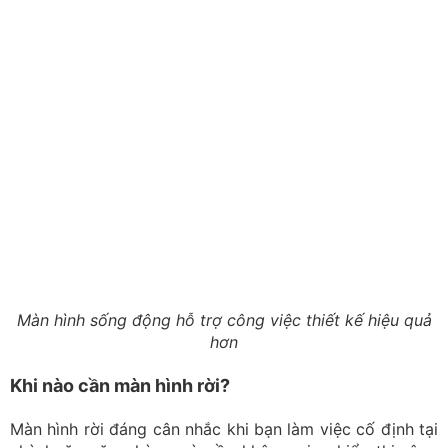
Màn hình sống động hỗ trợ công việc thiết kế hiệu quả
hơn
Khi nào cần màn hình rời?
Màn hình rời đáng cân nhắc khi bạn làm việc cố định tại
nhà hoặc văn phòng và cần không gian hiển thị rộng
hơn. Một màn hình 27 inch có thể giúp bạn làm việc với
nhiều cửa sổ, timeline hoặc bảng công cụ dễ dàng hơn
so với màn hình laptop.
Laptop vẫn đảm nhiệm vai trò thiết bị di động, còn màn
hình ngoài phục vụ công việc chuyên sâu. Đây là cách