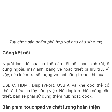
USB-C, HDMI, DisplayPort, USB-A và khe đọc thẻ có
thể rất hữu ích tùy công việc. Nếu laptop thiếu cổng cần
thiết, bạn sẽ phải sử dụng thêm hub hoặc dock.
Bàn phím, touchpad và chất lượng hoàn thiện
Một designer có thể phải làm việc nhiều giờ mỗi ngày
trên laptop, vì vậy bàn phím và touchpad ảnh hưởng
trực tiếp đến trải nghiệm. Bàn phím có hành trình tốt,
layout dễ sử dụng và touchpad phản hồi chính xác sẽ
giúp thao tác thoải mái hơn.
Chất lượng bản lề, khung máy và khả năng hoàn thiện
cũng đáng kiểm tra, đặc biệt với laptop cũ. Một chiếc
máy có cấu hình tốt nhưng bản lề lỏng, bàn phím xuống
cấp hoặc vỏ bị biến dạng có thể gây bất tiện trong quá
trình sử dụng.