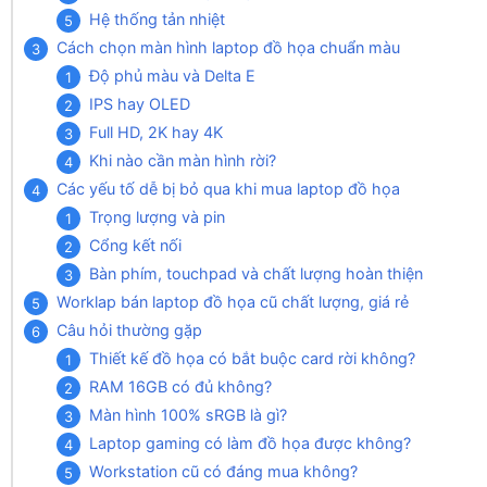
Hệ thống tản nhiệt
Cách chọn màn hình laptop đồ họa chuẩn màu
Độ phủ màu và Delta E
IPS hay OLED
Full HD, 2K hay 4K
Khi nào cần màn hình rời?
Các yếu tố dễ bị bỏ qua khi mua laptop đồ họa
Trọng lượng và pin
Cổng kết nối
Bàn phím, touchpad và chất lượng hoàn thiện
Worklap bán laptop đồ họa cũ chất lượng, giá rẻ
Câu hỏi thường gặp
Thiết kế đồ họa có bắt buộc card rời không?
RAM 16GB có đủ không?
Màn hình 100% sRGB là gì?
Laptop gaming có làm đồ họa được không?
Workstation cũ có đáng mua không?