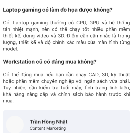
khả năng nâng cấp và chính sách bảo hành trước khi
mua.
Trần Hồng Nhật
Content Marketing
Kết nối với mình qua
Tốt nghiệp Học viện Báo Chí, mình có hơn 8 năm kinh
nghiệm về content chuyên sâu về lĩnh vực máy
tính, công nghệ, thủ thuật máy tính... Đặc biệt, là một
người yêu thích công việc content marketing, có khả
năng sử dụng ngôn từ sáng tạo, mình luôn mong
muốn sẽ đem kiến thức và kinh nghiệm của mình để
cung cấp cho độc giả những thông tin chuyên sâu về
tin tức công nghệ, thủ thuật, hướng dẫn cài đặt các
phần mềm thông dụng mới. Bản thân mình đã có kinh
nghiệm trong việc viết bài content marketing, quản lý
nội dung Website và các nền tảng mạng xã hội như