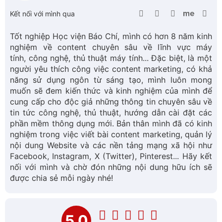
Facebook, Instagram, X (Twitter), Pinterest... Hãy kết
nối với mình và chờ đón những nội dung hữu ích sẽ
được chia sẻ mỗi ngày nhé!
5.0
2 lượt bình chọn
Bạn có thích bài viết này không?
Thích
Bình thường
Không thích
9+ Laptop dưới 5 triệu ngon bổ rẻ mà bạn không
nên bỏ lỡ
Xem nhiều nhất
Trần Hồng Nhật
01-11-2024 09:00