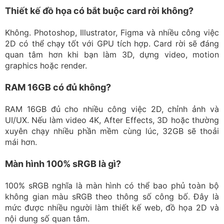
Màn hình 100% sRGB là gì?
100% sRGB nghĩa là màn hình có thể bao phủ toàn bộ
không gian màu sRGB theo thông số công bố. Đây là
mức được nhiều người làm thiết kế web, đồ họa 2D và
nội dung số quan tâm.
Laptop gaming có làm đồ họa được không?
Có. Laptop gaming thường có CPU, GPU và hệ thống
tản nhiệt mạnh, nên có thể chạy tốt nhiều phần mềm
thiết kế, dựng video và 3D. Điểm cần cân nhắc là trọng
lượng, thiết kế và độ chính xác màu của màn hình từng
model.
Workstation cũ có đáng mua không?
Có thể đáng mua nếu bạn cần chạy CAD, 3D, kỹ thuật
hoặc phần mềm chuyên nghiệp với ngân sách vừa phải.
Tuy nhiên, cần kiểm tra tuổi máy, tình trạng linh kiện,