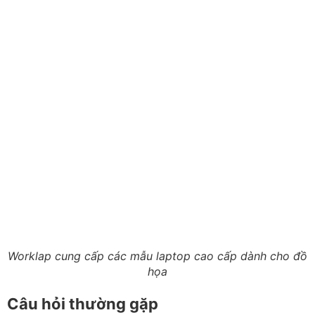
Worklap cung cấp các mẫu laptop cao cấp dành cho đồ
họa
Câu hỏi thường gặp
Thiết kế đồ họa có bắt buộc card rời không?
Không. Photoshop, Illustrator, Figma và nhiều công việc
2D có thể chạy tốt với GPU tích hợp. Card rời sẽ đáng
quan tâm hơn khi bạn làm 3D, dựng video, motion
graphics hoặc render.
RAM 16GB có đủ không?
RAM 16GB đủ cho nhiều công việc 2D, chỉnh ảnh và
UI/UX. Nếu làm video 4K, After Effects, 3D hoặc thường
xuyên chạy nhiều phần mềm cùng lúc, 32GB sẽ thoải
mái hơn.