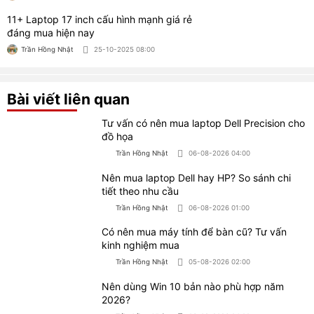
Có nên mua máy tính để bàn cũ? Tư vấn
kinh nghiệm mua
Trần Hồng Nhật
05-08-2026 02:00
Nên dùng Win 10 bản nào phù hợp năm
2026?
Trần Hồng Nhật
03-08-2026 04:00
Nên mua laptop 14 inch hay 15.6 inch?
Trần Hồng Nhật
30-07-2026 04:00
8 Phần mềm chỉnh sửa file PDF miễn phí
được yêu thích
Trần Hồng Nhật
29-07-2026 01:00
CỬA HÀNG MÁY TÍNH TRẠM WORKLAP
Địa chỉ: 658/6 CMT8, Phường 11, Quận 3, TP.HCM