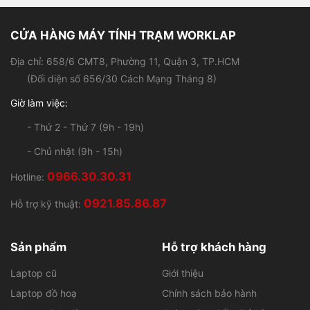
Khi thực hiện các cuộc gọi video, hình ảnh nhận được
truyền tải và nhận rất sắc nét, âm thanh trong. Thường
CỬA HÀNG MÁY TÍNH TRẠM WORKLAP
thấy dòng lap Hp ít chú trọng đến sử dụng Webcam
Địa chỉ: 658/6 CMT8, Phường 11, Quận 3, TP.HCM
song Hp Elitebook 8560w có một chiếc cam HD chụp
(Đối diện số 656/30 Cách Mạng Tháng 8)
ảnh tĩnh và quay video với độ phân giải lên tới 1280 x
720p sử dụng phần mềm Webcam chuyên dụng của HP.
Giờ làm việc:
- Thứ 2 - Thứ 7 (9h - 19h)
- Chủ nhật (9h - 15h)
0966.30.30.31
Hotline:
0921.85.86.87
Hỗ trợ kỹ thuật:
Sản phẩm
Hỗ trợ khách hàng
Laptop cũ
Giới thiệu
Laptop đồ hoạ
Chính sách bảo hành