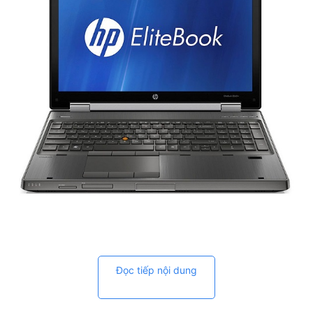
Hp Elitebook 8560w có thiết kế chắc chắn bằng hợp
kim
Đọc tiếp nội dung
Hp Elitebook 8560W là một trong những chiếc laptop
không dễ dàng cho việc di chuyển với cồng kềnh của