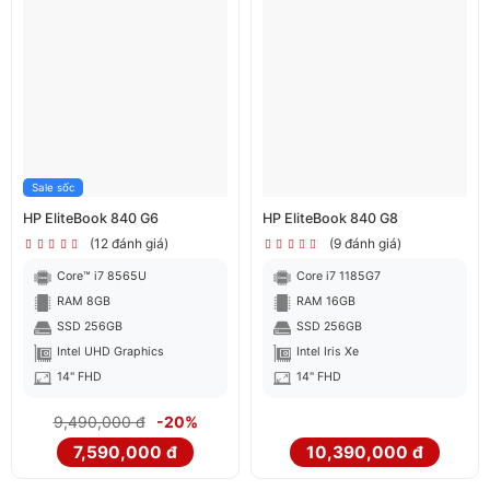
Sale sốc
HP EliteBook 840 G6
HP EliteBook 840 G8
(12 đánh giá)
(9 đánh giá)
Core™ i7 8565U
Core i7 1185G7
RAM 8GB
RAM 16GB
SSD 256GB
SSD 256GB
Intel UHD Graphics
Intel Iris Xe
14" FHD
14" FHD
9,490,000 đ
-20%
7,590,000 đ
10,390,000 đ
Webcam HD sắc nét đến bất ngờ