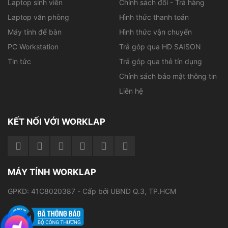
Laptop sinh viên
Chính sách đổi - Trả hàng
Laptop văn phòng
Hình thức thanh toán
Máy tính để bàn
Hình thức vận chuyển
PC Workstation
Trả góp qua HD SAISON
Tin tức
Trả góp qua thẻ tín dụng
Elitebook 8560W sở hữu tất cả các giao diện cổng
Chính sách bảo mật thông tin
quan trọng
Liên hệ
Về cấu hình
KẾT NỐI VỚI WORKLAP
Đánh giá hiệu suất trên công cụ kiểm tra của laptop
được phát triển bởi Futuremark thì HP 8560W đạt
10,323 số điểm này cao hơn nhiều so với mức điểm
trung bình củacác màn máy tính để bàn, tốt hơn nhiều
MÁY TÍNH WORKLAP
so với hệ thống chơi game như sation.Elitebook 8560W
trang bị cho sở hữu bộ xử lý Intel Core i7-thế hệ 2,
GPKD: 41C8020387 - Cấp bởi UBND Q.3, TP.HCM
Dòng QM 2820QM 4x2.3GHz đây là dòng chip thế hệ 2
chắc chắn kết hợp với 8GB RAM cung cấp hiệu năng tốt
đến đáng ngạc nhiên, Nó cũng đáp ứng được nhu cầu