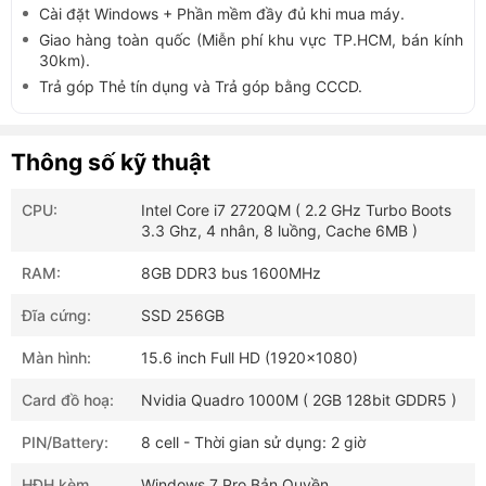
Cài đặt Windows + Phần mềm đầy đủ khi mua máy.
Giao hàng toàn quốc (Miễn phí khu vực TP.HCM, bán kính
30km).
Trả góp Thẻ tín dụng và Trả góp bằng CCCD.
Thông số kỹ thuật
CPU:
Intel Core i7 2720QM ( 2.2 GHz Turbo Boots
3.3 Ghz, 4 nhân, 8 luồng, Cache 6MB )
RAM:
8GB DDR3 bus 1600MHz
Đĩa cứng:
SSD 256GB
Màn hình:
15.6 inch Full HD (1920x1080)
Card đồ hoạ:
Nvidia Quadro 1000M ( 2GB 128bit GDDR5 )
PIN/Battery:
8 cell - Thời gian sử dụng: 2 giờ
HĐH kèm
Windows 7 Pro Bản Quyền