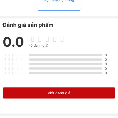
Đánh giá sản phẩm
0.0
(0 đánh giá)
0
0
0
0
0
Viết đánh giá
HP Elitebook Folio 9480M thanh lịch, nhỏ gọn nhưng
nhiều sức mạnh