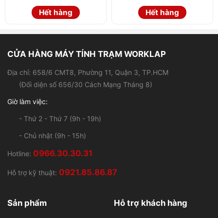
Hết hàng
Hết hàng
CỬA HÀNG MÁY TÍNH TRẠM WORKLAP
Địa chỉ: 658/6 CMT8, Phường 11, Quận 3, TP.HCM
(Đối diện số 656/30 Cách Mạng Tháng 8)
Giờ làm việc:
- Thứ 2 - Thứ 7 (9h - 19h)
- Chủ nhật (9h - 15h)
0966.30.30.31
Hotline:
0921.85.86.87
Hỗ trợ kỹ thuật:
Sản phẩm
Hỗ trợ khách hàng