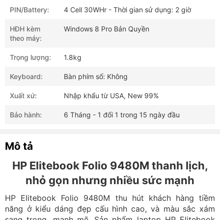
PIN/Battery:
4 Cell 30WHr - Thời gian sử dụng: 2 giờ
HĐH kèm
Windows 8 Pro Bản Quyền
theo máy:
Trọng lượng:
1.8kg
Keyboard:
Bàn phím số: Không
Xuất xứ:
Nhập khẩu từ USA, New 99%
Bảo hành:
6 Tháng - 1 đổi 1 trong 15 ngày đầu
Mô tả
HP Elitebook Folio 9480M thanh lịch,
nhỏ gọn nhưng nhiều sức mạnh
HP Elitebook Folio 9480M thu hút khách hàng tiềm
năng ở kiểu dáng đẹp cấu hình cao, và màu sắc xám
sang trọng, mạnh mẽ. Sản phẩm laptop HP Elitebook