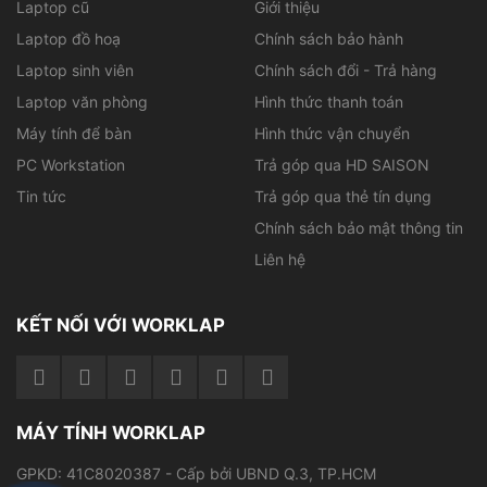
Laptop cũ
Giới thiệu
Thiết kế sang trọng, lịch sự đem đến sự yêu thích của
khách hàng
Laptop đồ hoạ
Chính sách bảo hành
Laptop sinh viên
Chính sách đổi - Trả hàng
HP Elitebook Folio 9480M là dòng sản phẩm chuyên
Laptop văn phòng
Hình thức thanh toán
dụng dành cho hướng tới người dùng là doanh nhân, chị
em yêu thích laptop thời trang, phong cách. HP
Máy tính để bàn
Hình thức vận chuyển
Elitebook Folio 9480M được các chuyên gia thiết kế
PC Workstation
Trả góp qua HD SAISON
sang trọng, mảnh mai; chúng là sự phối hợp hài hoà
Tin tức
Trả góp qua thẻ tín dụng
giữa hai màu tông lạnh đen huyền bí và bạc đan xen
nhau tạo ra sản phẩm không dễ gì bắt chước lại thể hiện
Chính sách bảo mật thông tin
được phong cách của người dùng. Máy trông rất chắc
Liên hệ
chắn do kiểu dáng truyền thống lâu đời của HP là vuông
vức và có cạnh thẳng chỉ hơi bo tròn tránh gây va đập
mà thôi.
KẾT NỐI VỚI WORKLAP
Ngoài ra, thiết kế này còn giúp HP Elitebook Folio
9480M giúp máy tản nhiệt, quạt thông gió khá tốt với
lớp vỏ bằng nhôm màu bạc.
MÁY TÍNH WORKLAP
GPKD: 41C8020387 - Cấp bởi UBND Q.3, TP.HCM