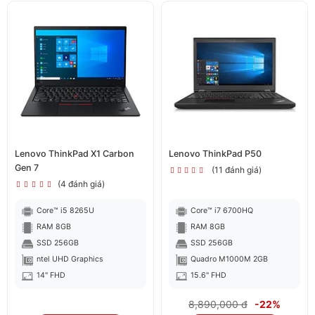
với bộ khung và lớp vỏ này giúp chiếc máy tính được
bảo vệ được linh kiện bên trong, khiến nó bền bỉ và
mạnh mẽ theo thời gian.
Lenovo ThinkPad X1 Carbon
Lenovo ThinkPad P50
Gen 7
(11 đánh giá)
(4 đánh giá)
Core™ i5 8265U
Core™ i7 6700HQ
RAM 8GB
RAM 8GB
SSD 256GB
SSD 256GB
ntel UHD Graphics
Quadro M1000M 2GB
14" FHD
15.6" FHD
8,890,000 đ
-22%