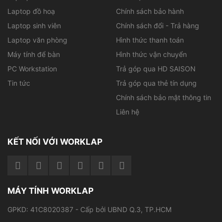
game 3D đồ họa khủng.
Laptop đồ hoạ
Chính sách bảo hành
Laptop sinh viên
Chính sách đổi - Trả hàng
Xem thêm:
Lenovo Thinkpad W541 i7 4930MX
Laptop văn phòng
Hình thức thanh toán
RAM 32GB SSD 256GB UHD
Máy tính để bàn
Hình thức vận chuyển
PC Workstation
Trả góp qua HD SAISON
Tin tức
Trả góp qua thẻ tín dụng
Chính sách bảo mật thông tin
Liên hệ
KẾT NỐI VỚI WORKLAP
MÁY TÍNH WORKLAP
GPKD: 41C8020387 - Cấp bởi UBND Q.3, TP.HCM