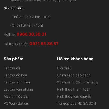
Giờ làm việc:
- Thứ 2 - Thứ 7 (9h - 19h)
- Chủ nhật (9h - 15h)
0966.30.30.31
Hotline:
0921.85.86.87
Hỗ trợ kỹ thuật:
Máy kết hợp hiệu suất mạnh và ổn định, lý tưởng cho
công việc nặng
Sản phẩm
Hỗ trợ khách hàng
Hiệu suất vượt trội
Laptop cũ
Giới thiệu
ThinkStation P710 được trang bị các bộ vi xử lý Intel
Laptop đồ hoạ
Chính sách bảo hành
Xeon E5-2686 v4 mạnh mẽ giúp máy xử lý các tác vụ
Laptop sinh viên
Chính sách đổi - Trả hàng
nặng như render đồ họa, mô phỏng, hoặc phân tích dữ
liệu một cách nhanh chóng và hiệu quả. Đi kèm là card
Laptop văn phòng
Hình thức thanh toán
đồ họa NVIDIA Quadro P5000 mạnh mẽ, phù hợp cho
Máy tính để bàn
Hình thức vận chuyển
các ứng dụng đồ họa chuyên nghiệp và hỗ trợ đa màn
PC Workstation
Trả góp qua HD SAISON
hình. Điều này giúp tăng cường khả năng xử lý hình ảnh