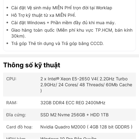
Cài đặt Vệ sinh máy MIỄN PHÍ trọn đời tại Worklap
Hỗ Trợ kỹ thuật từ xa MIỄN PHÍ.
Cài đặt Windows + Phần mềm đầy đủ khi mua máy.
Giao hàng toàn quốc (Miễn phí khu vực TP.HCM, bán kính
30km).
Trả góp Thẻ tín dụng và Trả góp bằng CCCD.
Thông số kỹ thuật
CPU:
2 x Intel® Xeon E5-2650 V4( 2.2GHz Turbo
2.9GHz/ 24 Cores/ 48 Threads/ 60Mb Cache
)
RAM:
32GB DDR4 ECC REG 2400MHz
Đĩa cứng:
SSD M2 Nvme 256GB + HDD 1TB
Card đồ hoạ:
Nvidia Quadro M2000 ( 4GB 128 bit GDDR5 )
HĐH kèm
Windows 10 Pro Bản Quyền