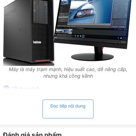
Máy là máy trạm mạnh, hiệu suất cao, dễ nâng cấp,
nhưng khá cồng kềnh
Về hạn chế:
- Kích thước hơi cồng kềnh, chiếm diện tích không gian
Đọc tiếp nội dung
làm việc.
- Giá thành cao so với các máy tính cá nhân hoặc các
máy tính trạm tầm trung.
Đánh giá sản phẩm