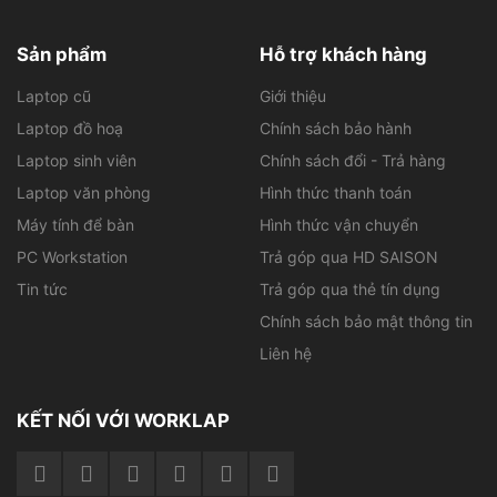
Máy chắc chắn nhờ khung magie và carbon, bền bỉ, cao
cấp
Sản phẩm
Hỗ trợ khách hàng
Ưu điểm nổi bật của chiếc laptop cỹ này là độ bền cao,
Laptop cũ
Giới thiệu
được thể hiện qua phần khung máy được gia công chắc
chắn. Điều này đảm bảo sự an tâm cho người sử dụng,
Laptop đồ hoạ
Chính sách bảo hành
đặc biệt là trong những tình huống va chạm không
Laptop sinh viên
Chính sách đổi - Trả hàng
mong muốn, khi các linh kiện bên trong vẫn được bảo
Laptop văn phòng
Hình thức thanh toán
vệ tốt.
Máy tính để bàn
Hình thức vận chuyển
PC Workstation
Trả góp qua HD SAISON
Worklap.vn luôn cập nhật các dòng laptop
Tin tức
Trả góp qua thẻ tín dụng
workstation mới cho dân chuyên nghiệp như:
Chính sách bảo mật thông tin
Dell Latitude 5411
Liên hệ
Dell Latitude 5421
KẾT NỐI VỚI WORKLAP
Hiệu năng xử lý tốt mọi tác vụ