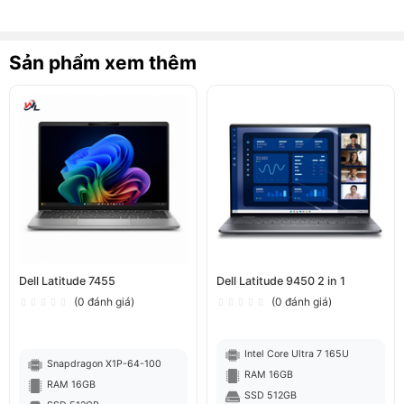
Sản phẩm xem thêm
Dell Latitude 5401 là laptop dưới 10 triệu đáng mua hiện
nay
Dell Latitude 7455
Dell Latitude 9450 2 in 1
(0 đánh giá)
(0 đánh giá)
Thiết kế bền bỉ, hiện đại
Laptop Dell Latitude 5401 có thiết kế khá giống với
Intel Core Ultra 7 165U
Snapdragon X1P-64-100
phiên bản trước đó là Dell Latitude 5400, sở hữu những
RAM 16GB
RAM 16GB
đường nét sắc sảo và tông màu thanh lịch, toát lên vẻ
SSD 512GB