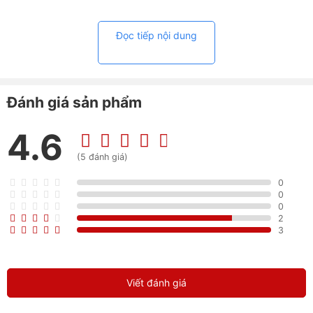
cầu học tập, làm việc, cũng như giải trí nhẹ nhàng,
không gặp khó khăn.
Đọc tiếp nội dung
Bàn phím với hành trình phím rộng, bố cục khoa học,
mang đến trải nghiệm gõ phím mượt mà, thoải mái
ngay cả khi sử dụng trong thời gian dài.
Đánh giá sản phẩm
Tìm ngay laptop RAM lớn, ổ cứng nhanh, GPU
4.6
mạnh tại Worklap.vn như:
(5 đánh giá)
Dell Latitude 5400
0
0
0
Đánh giá Dell Latitude 5401 chi tiết
2
3
Dell Latitude 5401 là một lựa chọn đáng cân nhắc trong
phân khúc laptop dưới 10 triệu đồng mà người dùng
không thể bỏ qua. Cùng Worklap tìm hiểu và đánh giá
Viết đánh giá
chi tiết về chiếc laptop này nhé.