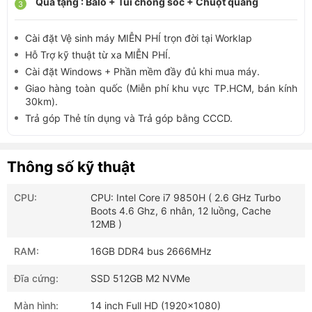
Quà tặng : Balo + Túi chống sốc + Chuột quang
Cài đặt Vệ sinh máy MIỄN PHÍ trọn đời tại Worklap
Hỗ Trợ kỹ thuật từ xa MIỄN PHÍ.
Cài đặt Windows + Phần mềm đầy đủ khi mua máy.
Giao hàng toàn quốc (Miễn phí khu vực TP.HCM, bán kính
30km).
Trả góp Thẻ tín dụng và Trả góp bằng CCCD.
Thông số kỹ thuật
CPU:
CPU: Intel Core i7 9850H ( 2.6 GHz Turbo
Boots 4.6 Ghz, 6 nhân, 12 luồng, Cache
12MB )
RAM:
16GB DDR4 bus 2666MHz
Đĩa cứng:
SSD 512GB M2 NVMe
Màn hình:
14 inch Full HD (1920x1080)