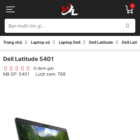
0
Trang chủ
Laptop cũ
Laptop Dell
Dell Latitude
Dell Lati
Dell Latitude 5401
(5 đánh giá)
Mã SP: 5401
Lượt xem: 768