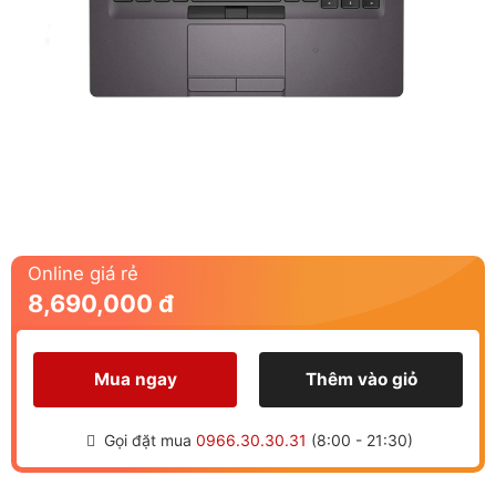
Online giá rẻ
8,690,000 đ
Mua ngay
Thêm vào giỏ
Gọi đặt mua
0966.30.30.31
(8:00 - 21:30)