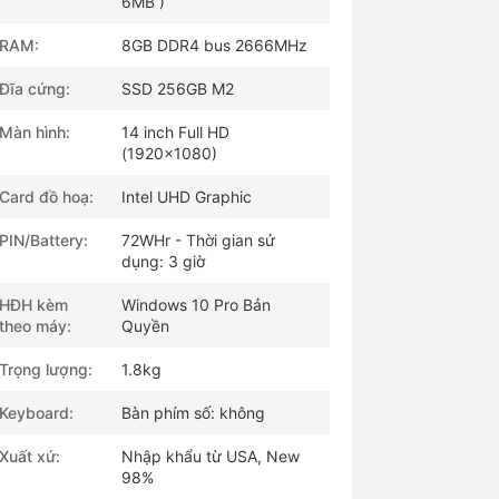
6MB )
RAM:
8GB DDR4 bus 2666MHz
Đĩa cứng:
SSD 256GB M2
Màn hình:
14 inch Full HD
(1920x1080)
Card đồ hoạ:
Intel UHD Graphic
PIN/Battery:
72WHr - Thời gian sử
dụng: 3 giờ
HĐH kèm
Windows 10 Pro Bản
theo máy:
Quyền
Trọng lượng:
1.8kg
Keyboard:
Bàn phím số: không
Xuất xứ:
Nhập khẩu từ USA, New
98%