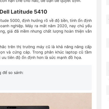
 còn hạn chế chỗ nào, để bạn dễ quyết định.
Dell Latitude 5410
tude 5000, định hướng rõ về độ bền, tính ổn định
doanh nghiệp. Máy ra mắt năm 2020, nay chủ yếu
ng, giá đã mềm nhưng chất lượng hoàn thiện vẫn
ắc trên thị trường máy cũ là khả năng nâng cấp
gọn và cứng cáp. Trong phân khúc laptop cũ tầm
i ưu tiên độ ổn định hơn là sức mạnh đồ họa.
 để so sánh: