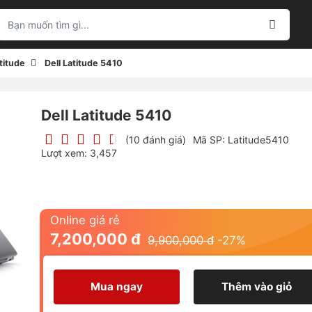
atitude
Dell Latitude 5410
Dell Latitude 5410
(10 đánh giá)
Mã SP: Latitude5410
Lượt xem: 3,457
Online giá rẻ
7,200,000 đ
9,900,000 đ
-
27
%
Mua ngay
Thêm vào giỏ