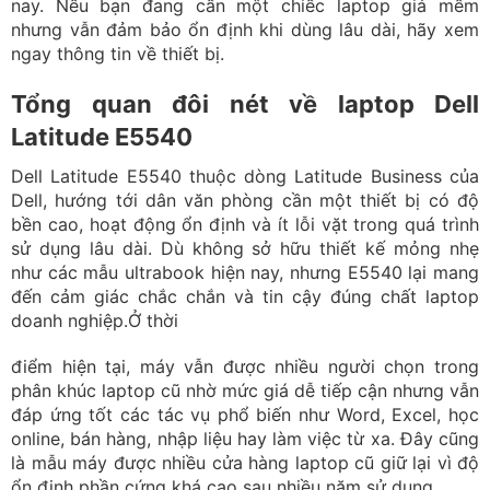
nay. Nếu bạn đang cần một chiếc laptop giá mềm
nhưng vẫn đảm bảo ổn định khi dùng lâu dài, hãy xem
ngay thông tin về thiết bị.
Tổng quan đôi nét về laptop Dell
Latitude E5540
Dell Latitude E5540 thuộc dòng Latitude Business của
Dell, hướng tới dân văn phòng cần một thiết bị có độ
bền cao, hoạt động ổn định và ít lỗi vặt trong quá trình
sử dụng lâu dài. Dù không sở hữu thiết kế mỏng nhẹ
như các mẫu ultrabook hiện nay, nhưng E5540 lại mang
đến cảm giác chắc chắn và tin cậy đúng chất laptop
doanh nghiệp.Ở thời
điểm hiện tại, máy vẫn được nhiều người chọn trong
phân khúc laptop cũ nhờ mức giá dễ tiếp cận nhưng vẫn
đáp ứng tốt các tác vụ phổ biến như Word, Excel, học
online, bán hàng, nhập liệu hay làm việc từ xa. Đây cũng
là mẫu máy được nhiều cửa hàng laptop cũ giữ lại vì độ
ổn định phần cứng khá cao sau nhiều năm sử dụng.