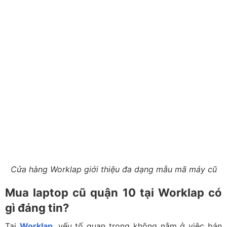
Cửa hàng Worklap giới thiệu đa dạng mẫu mã máy cũ
Mua laptop cũ quận 10 tại Worklap có
gì đáng tin?
Tại
Worklap
, yếu tố quan trọng không nằm ở việc bán
máy, mà là giúp người dùng chọn đúng máy ngay từ đầu
để hạn chế tối đa rủi ro trong quá trình sử dụng. Cửa
hàng cam kết bao test rõ thời gian, rõ điều kiện. Thời
gian bao test được quy định minh bạch, giúp người
dùng yên tâm sử dụng máy trong môi trường thực tế
mà không lo rủi ro nếu phát sinh lỗi.