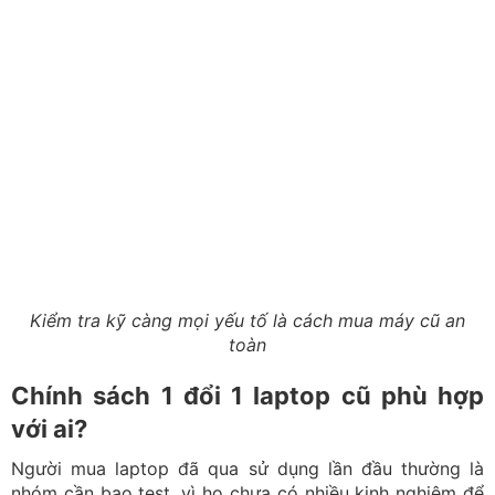
Kiểm tra kỹ càng mọi yếu tố là cách mua máy cũ an
toàn
Chính sách 1 đổi 1 laptop cũ phù hợp
với ai?
Người mua laptop đã qua sử dụng lần đầu thường là
nhóm cần bao test, vì họ chưa có nhiều kinh nghiệm để
đánh giá máy ngay tại cửa hàng. Khoảng thời gian sử
dụng thực tế giúp họ hiểu rõ máy có phù hợp hay không
trước khi quyết định giữ lâu dài.
Với học sinh - sinh viên, nhu cầu chủ yếu là học tập và
làm bài online. Một chiếc máy ổn định trong quá trình