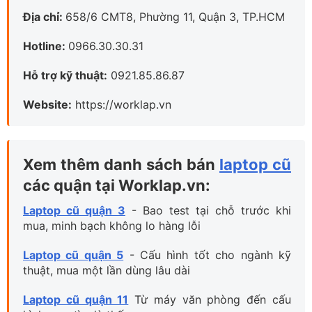
Website:
https://worklap.vn
Xem thêm danh sách bán
laptop cũ
các quận tại Worklap.vn:
Laptop cũ quận 3
- Bao test tại chỗ trước khi
mua, minh bạch không lo hàng lỗi
Laptop cũ quận 5
- Cấu hình tốt cho ngành kỹ
thuật, mua một lần dùng lâu dài
Laptop cũ quận 11
Từ máy văn phòng đến cấu
hình cao, tìm là thấy ngay
Laptop cũ quận Tân Bình
- Thử máy trực tiếp bảo
hành rõ ràng, chắc chắn mới xuống tiền
Laptop cũ quận Phú Nhuận
- Hỗ trợ trả góp 0%
lãi suất, sinh viên kỹ thuật mua dễ dàng