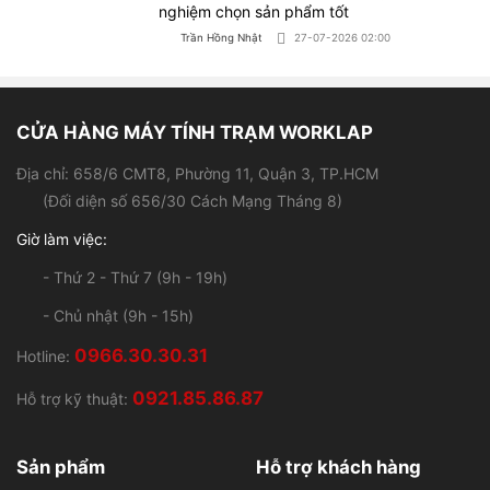
Địa chỉ: 658/6 CMT8, Phường 11, Quận 3, TP.HCM
(Đối diện số 656/30 Cách Mạng Tháng 8)
Giờ làm việc:
- Thứ 2 - Thứ 7 (9h - 19h)
- Chủ nhật (9h - 15h)
0966.30.30.31
Hotline:
0921.85.86.87
Hỗ trợ kỹ thuật:
Sản phẩm
Hỗ trợ khách hàng
Laptop cũ
Giới thiệu
Laptop đồ hoạ
Chính sách bảo hành
Laptop sinh viên
Chính sách đổi - Trả hàng
Laptop văn phòng
Hình thức thanh toán
Máy tính để bàn
Hình thức vận chuyển