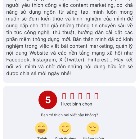
nghiệm trong việc viết bài content marketing, quản lý
nội dung Website và các nền tảng mạng xã hội như
Facebook, Instagram, X (Twitter), Pinterest... Hãy kết
nối với mình và chờ đón những nội dung hữu ích sẽ
được chia sẻ mỗi ngày nhé!
5
1 lượt bình chọn
Bạn có thích bài viết này không?
Thích
Bình thường
Không thích
9+ Laptop dưới 5 triệu ngon bổ rẻ mà bạn không
nên bỏ lỡ
Xem nhiều nhất