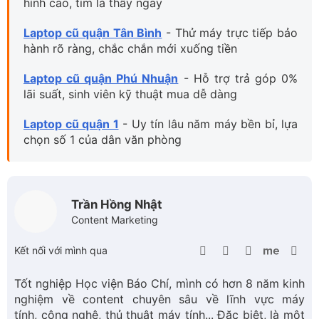
Laptop cũ quận 1
- Uy tín lâu năm máy bền bỉ, lựa
chọn số 1 của dân văn phòng
Trần Hồng Nhật
Content Marketing
Kết nối với mình qua
Tốt nghiệp Học viện Báo Chí, mình có hơn 8 năm kinh
nghiệm về content chuyên sâu về lĩnh vực máy
tính, công nghệ, thủ thuật máy tính... Đặc biệt, là một
người yêu thích công việc content marketing, có khả
năng sử dụng ngôn từ sáng tạo, mình luôn mong
muốn sẽ đem kiến thức và kinh nghiệm của mình để
cung cấp cho độc giả những thông tin chuyên sâu về
tin tức công nghệ, thủ thuật, hướng dẫn cài đặt các
phần mềm thông dụng mới. Bản thân mình đã có kinh