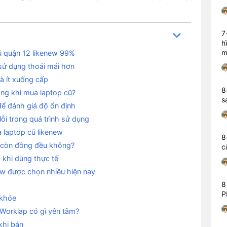
7
h
m
cũ quận 12 likenew 99%
sử dụng thoải mái hơn
à ít xuống cấp
8
ọng khi mua laptop cũ?
s
để đánh giá độ ổn định
lỗi trong quá trình sử dụng
 laptop cũ likenew
8
ó còn đồng đều không?
c
g khi dùng thực tế
ew được chọn nhiều hiện nay
8
P
 khỏe
 Worklap có gì yên tâm?
khi bán