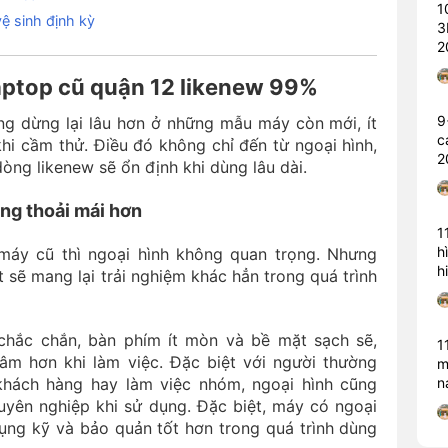
1
ệ sinh định kỳ
3
2
laptop cũ quận 12 likenew 99%
9
ng dừng lại lâu hơn ở những mẫu máy còn mới, ít
c
hi cầm thử. Điều đó không chỉ đến từ ngoại hình,
2
ng likenew sẽ ổn định khi dùng lâu dài.
ng thoải mái hơn
1
h
máy cũ thì ngoại hình không quan trọng. Nhưng
h
 sẽ mang lại trải nghiệm khác hẳn trong quá trình
 chắc chắn, bàn phím ít mòn và bề mặt sạch sẽ,
1
m hơn khi làm việc. Đặc biệt với người thường
m
hách hàng hay làm việc nhóm, ngoại hình cũng
n
yên nghiệp khi sử dụng. Đặc biệt, máy có ngoại
ụng kỹ và bảo quản tốt hơn trong quá trình dùng