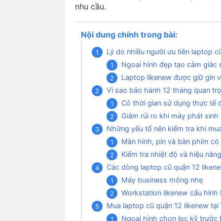
nhu cầu.
Nội dung chính trong bài:
Lý do nhiều người ưu tiên laptop 
Ngoại hình đẹp tạo cảm giác 
Laptop likenew được giữ gìn v
Vì sao bảo hành 12 tháng quan tr
Có thời gian sử dụng thực tế 
Giảm rủi ro khi máy phát sinh 
Những yếu tố nên kiểm tra khi mua
Màn hình, pin và bàn phím c
Kiểm tra nhiệt độ và hiệu năn
Các dòng laptop cũ quận 12 liken
Máy business mỏng nhẹ
Workstation likenew cấu hình
Mua laptop cũ quận 12 likenew tại
Ngoại hình chọn lọc kỹ trước 