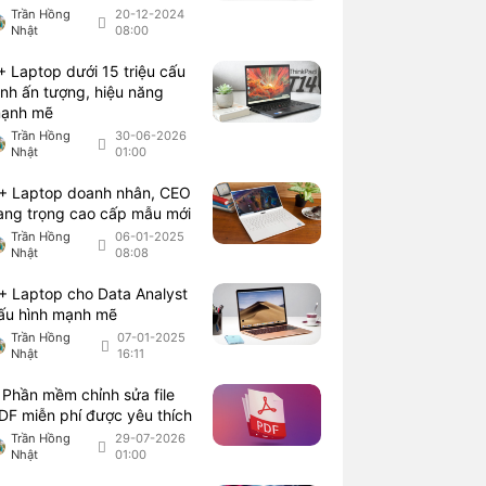
Trần Hồng
20-12-2024
Nhật
08:00
+ Laptop dưới 15 triệu cấu
ình ấn tượng, hiệu năng
ạnh mẽ
Trần Hồng
30-06-2026
Nhật
01:00
+ Laptop doanh nhân, CEO
ang trọng cao cấp mẫu mới
Trần Hồng
06-01-2025
Nhật
08:08
+ Laptop cho Data Analyst
ấu hình mạnh mẽ
Trần Hồng
07-01-2025
Nhật
16:11
 Phần mềm chỉnh sửa file
DF miễn phí được yêu thích
Trần Hồng
29-07-2026
Nhật
01:00