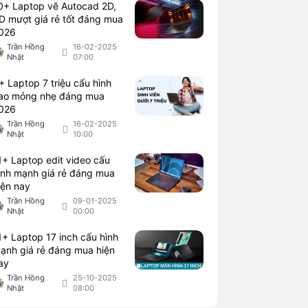
0+ Laptop vẽ Autocad 2D,
D mượt giá rẻ tốt đáng mua
026
Trần Hồng
16-02-2025
Nhật
07:00
+ Laptop 7 triệu cấu hình
ao mỏng nhẹ đáng mua
026
Trần Hồng
16-02-2025
Nhật
10:00
1+ Laptop edit video cấu
ình mạnh giá rẻ đáng mua
iện nay
Trần Hồng
09-01-2025
Nhật
00:00
1+ Laptop 17 inch cấu hình
ạnh giá rẻ đáng mua hiện
ay
Trần Hồng
25-10-2025
Nhật
08:00