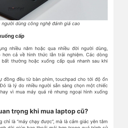
 người dùng công nghệ đánh giá cao
 xuống cấp
ụng nhiều năm hoặc qua nhiều đời người dùng,
 hơn cả về hình thức lẫn trải nghiệm. Các dòng
ng bất thường hoặc xuống cấp quá nhanh sau khi
ự đồng đều từ bàn phím, touchpad cho tới độ ổn
 Đó là lý do nhiều người sẵn sàng chọn một chiếc
thay vì mua máy quá rẻ nhưng ngoại hình xuống
uan trọng khi mua laptop cũ?
g chỉ là “máy chạy được”, mà là cảm giác yên tâm
ành dài giúp bạn thoải mái hơn trong quá trình sử