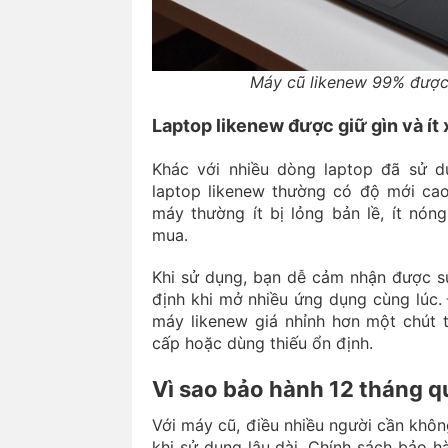
Máy cũ likenew 99% được
Laptop likenew được giữ gìn và ít
Khác với nhiều dòng laptop đã sử d
laptop likenew thường có độ mới cao
máy thường ít bị lỏng bản lề, ít nó
mua.
Khi sử dụng, bạn dễ cảm nhận được s
định khi mở nhiều ứng dụng cùng lúc.
máy likenew giá nhỉnh hơn một chút 
cấp hoặc dùng thiếu ổn định.
Vì sao bảo hành 12 tháng q
Với máy cũ, điều nhiều người cần khôn
khi sử dụng lâu dài. Chính sách bảo h