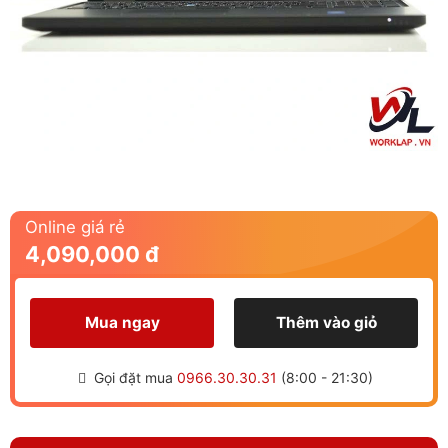
Online giá rẻ
4,090,000 đ
Mua ngay
Thêm vào giỏ
Gọi đặt mua
0966.30.30.31
(8:00 - 21:30)