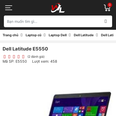
0
Trang chủ
Laptop cũ
Laptop Dell
Dell Latitude
Dell Lati
Dell Latitude E5550
(2 đánh giá)
Mã SP: E5550
Lượt xem: 458