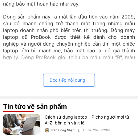
năng bảo mật hoàn hảo như vậy.
Dòng sản phẩm này ra mắt lần đầu tiên vào năm 2009,
sau đó nhanh chóng trở thành một trong những mẫu
laptop doanh nhân phổ biến trên thị trường. Dòng máy
laptop cũ ProBook được thiết kế dành cho doanh
nghiệp và người dùng chuyên nghiệp cần tìm một chiếc
laptop bền bỉ, mạnh mẽ, bảo mật cao lại có giá thành
hợp lý. Dòng ProBook giới thiệu ba mẫu: mẫu "B", mẫu
"M", và mẫu "S". Mỗi dòng đều có cấu hình riêng cho
đến màn hình đa dạng kích thước, đáp ứng mọi nhu cầu
của người dùng.
Đọc tiếp nội dung
Laptop HP ProBook có đặc điểm gì ưu
việt?
Tin tức về sản phẩm
Probook là một trong những dòng laptop cũ giá rẻ sở
Cách sử dụng laptop HP cho người mới từ
hữu nhiều tính năng ưu việt mà không phải dòng máy
A–Z, bền pin và ít lỗi
nào cũng có. Từ hiệu năng đến thiết kế, các dòng
Trần Hồng Nhật
15-07-2026 02:00
laptop ProBook của nhà HP này chứng minh được sự ưu