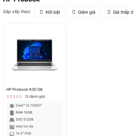
Sắp xếp theo:
Nổi bật
Giảm giá
Giá thấp đ
HP Probook 630 G8
(3 đánh giá)
Core™ i5 1135G7
RAM 16GB
SSD 512GB
Intel Iris Xe
13.3" FHD