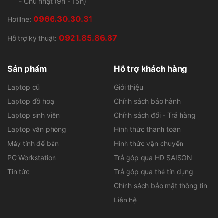
- Chủ nhật (9h - 15h)
theo thiết bị của mình đi mọi nơi, hỗ trợ xử lý công việc
nhanh chóng.
0966.30.30.31
Hotline:
HP lựa chọn màu bạc cho dòng máy ProBook để gia
0921.85.86.87
Hỗ trợ kỹ thuật:
tăng thêm sự trang nhã và hiện đại cho các sản phẩm
của mình. Phần vỏ ngoài được hoàn thiện từ nhôm và
Sản phẩm
Hỗ trợ khách hàng
nhựa, không chỉ đảm bảo tính thẩm mỹ mà còn tăng độ
bền bỉ cho các sản phẩm. Hầu hết các model của dòng
Laptop cũ
Giới thiệu
laptop HP ProBook giá rẻ đều được chứng nhận về độ
Laptop đồ hoạ
Chính sách bảo hành
bền chuẩn quân đội Mỹ MIL-STD 810.
Laptop sinh viên
Chính sách đổi - Trả hàng
Cấu hình khỏe, hiệu năng mạnh mẽ
Laptop văn phòng
Hình thức thanh toán
Máy tính để bàn
Hình thức vận chuyển
PC Workstation
Trả góp qua HD SAISON
Tin tức
Trả góp qua thẻ tín dụng
Chính sách bảo mật thông tin
Liên hệ