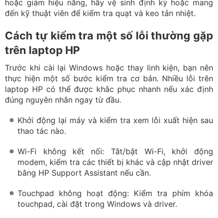
Kiểm tra phần cứng: Dùng HP PC Hardware
Diagnostics để kiểm tra pin, RAM, ổ cứng và ghi lại
mã lỗi nếu có để thuận tiện khi sửa chữa.