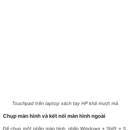
Touchpad trên laptop xách tay HP khá mượt mà
Chụp màn hình và kết nối màn hình ngoài
Để chụp một phần màn hình, nhấn Windows + Shift + S,
sau đó kéo chuột chọn khu vực cần chụp. Ảnh sẽ được
lưu vào bộ nhớ tạm để bạn dán ngay vào Zalo, Word,
Paint hoặc các phần mềm chỉnh sửa ảnh.
Khi kết nối laptop HP với màn hình ngoài qua HDMI,
DisplayPort hoặc USB-C, nhấn Windows + P để chọn