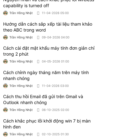
Hướng dẫn cách mở ổ đĩa laptop nhanh
chóng, hiệu quả
Trần Hồng Nhật
07-10-2025 02:00
Bài viết liên quan
Cách chọn card âm thanh máy tính, laptop
phù hợp nhu cầu
Trần Hồng Nhật
03-08-2026 02:00
Hướng dẫn chi tiết cách đồng bộ tin nhắn
Zalo nhanh chóng
Trần Hồng Nhật
23-06-2026 01:00
Hướng dẫn active windows 10 dễ dàng, hiệu
quả
Trần Hồng Nhật
05-06-2026 07:00
Hướng dẫn cách active windows 11 hiệu
quả, nhanh chóng
Trần Hồng Nhật
05-06-2026 06:00