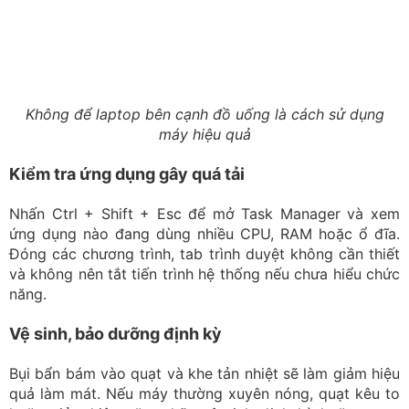
Cách tự kiểm tra một số lỗi thường gặp
trên laptop HP
Trước khi cài lại Windows hoặc thay linh kiện, bạn nên
thực hiện một số bước kiểm tra cơ bản. Nhiều lỗi trên
laptop HP có thể được khắc phục nhanh nếu xác định
đúng nguyên nhân ngay từ đầu.
Khởi động lại máy và kiểm tra xem lỗi xuất hiện sau
thao tác nào.
Wi-Fi không kết nối: Tắt/bật Wi-Fi, khởi động
modem, kiểm tra các thiết bị khác và cập nhật driver
bằng HP Support Assistant nếu cần.
Touchpad không hoạt động: Kiểm tra phím khóa
touchpad, cài đặt trong Windows và driver.
Pin không nhận sạc: Kiểm tra đầu cắm, adapter và
không sử dụng sạc có dấu hiệu hư hỏng.