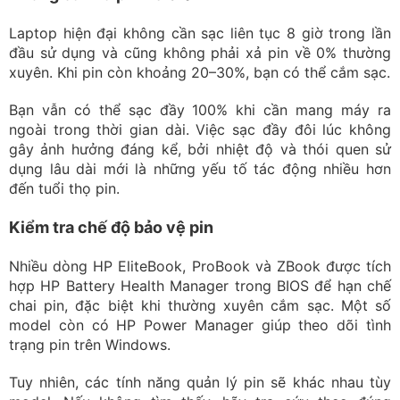
chai pin, đặc biệt khi thường xuyên cắm sạc. Một số
model còn có HP Power Manager giúp theo dõi tình
trạng pin trên Windows.
Tuy nhiên, các tính năng quản lý pin sẽ khác nhau tùy
model. Nếu không tìm thấy, hãy tra cứu theo đúng
model hoặc số serial thay vì cài đặt phần mềm không rõ
nguồn gốc.
Nếu pin tụt nhanh, hiển thị dung lượng không chính xác,
máy tự tắt hoặc vỏ máy có dấu hiệu phồng, bạn nên
ngừng sử dụng và mang máy đi kiểm tra. Ngoài ra, HP
PC Hardware Diagnostics cũng giúp kiểm tra pin và
phần cứng nhanh chóng.