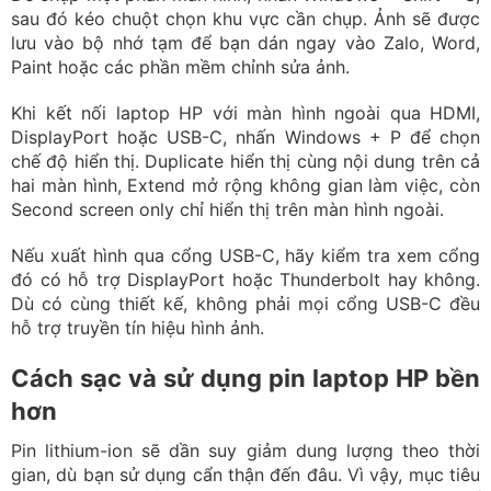
chế độ hiển thị. Duplicate hiển thị cùng nội dung trên cả
hai màn hình, Extend mở rộng không gian làm việc, còn
Second screen only chỉ hiển thị trên màn hình ngoài.
Nếu xuất hình qua cổng USB-C, hãy kiểm tra xem cổng
đó có hỗ trợ DisplayPort hoặc Thunderbolt hay không.
Dù có cùng thiết kế, không phải mọi cổng USB-C đều
hỗ trợ truyền tín hiệu hình ảnh.
Cách sạc và sử dụng pin laptop HP bền
hơn
Pin lithium-ion sẽ dần suy giảm dung lượng theo thời
gian, dù bạn sử dụng cẩn thận đến đâu. Vì vậy, mục tiêu
hợp lý không phải giữ pin luôn như mới mà là hạn chế
nhiệt độ cao, tránh để pin cạn thường xuyên và sử dụng
đúng loại sạc.
Có nên vừa sạc vừa sử dụng laptop HP?
Bạn có thể vừa cắm sạc vừa sử dụng laptop nếu bộ sạc