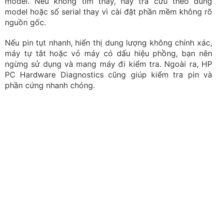
Sạc pin đúng cách để laptop hoạt động bền bỉ, ổn định
Hướng dẫn cách hạn chế laptop HP bị
nóng
Laptop nóng lên khi chạy nhiều ứng dụng cùng lúc là
điều bình thường. Tuy nhiên, nếu máy thường xuyên
nóng rát, quạt quay lớn dù chỉ mở vài tab trình duyệt
hoặc hiệu năng giảm rõ rệt, bạn nên xem lại cách sử
dụng và kiểm tra các ứng dụng đang hoạt động.
Đặt máy trên bề mặt phẳng
Đặt laptop trên bàn cứng, tránh chăn, gối hoặc đùi vì dễ
che khe tản nhiệt. Nếu thường xuyên làm việc nặng, hãy