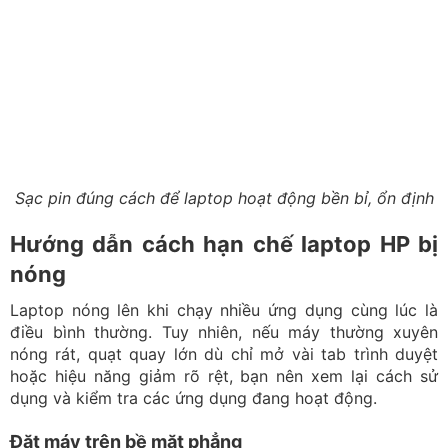
dùng chân kê hoặc đế tản nhiệt và vệ sinh khe gió định
kỳ để máy thoáng hơn.