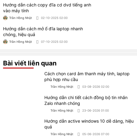
3 Cách bật đèn bàn phím laptop Dell nhanh
chóng, hiệu quả
Trần Hồng Nhật
08-05-2026 03:00
Cách chụp màn hình Macbook trong 5 giây
ai cũng làm được
Trần Hồng Nhật
08-05-2026 01:00
CỬA HÀNG MÁY TÍNH TRẠM WORKLAP
Địa chỉ: 658/6 CMT8, Phường 11, Quận 3, TP.HCM
(Đối diện số 656/30 Cách Mạng Tháng 8)
Giờ làm việc:
- Thứ 2 - Thứ 7 (9h - 19h)
- Chủ nhật (9h - 15h)
0966.30.30.31
Hotline: