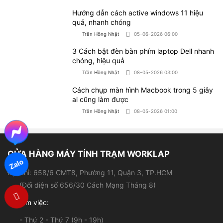
0921.85.86.87
Hỗ trợ kỹ thuật:
Sản phẩm
Hỗ trợ khách hàng
Laptop cũ
Giới thiệu
Laptop đồ hoạ
Chính sách bảo hành
Laptop sinh viên
Chính sách đổi - Trả hàng
Laptop văn phòng
Hình thức thanh toán
Máy tính để bàn
Hình thức vận chuyển
PC Workstation
Trả góp qua HD SAISON
Tin tức
Trả góp qua thẻ tín dụng
Zalo
Chính sách bảo mật thông tin
Liên hệ
KẾT NỐI VỚI WORKLAP