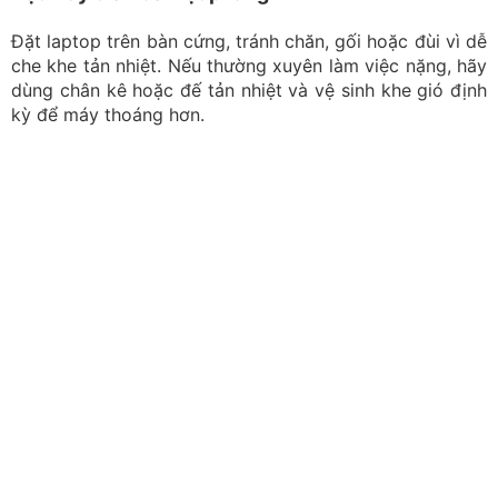
Không để laptop bên cạnh đồ uống là cách sử dụng
máy hiệu quả
Kiểm tra ứng dụng gây quá tải
Nhấn Ctrl + Shift + Esc để mở Task Manager và xem
ứng dụng nào đang dùng nhiều CPU, RAM hoặc ổ đĩa.
Đóng các chương trình, tab trình duyệt không cần thiết
và không nên tắt tiến trình hệ thống nếu chưa hiểu chức
năng.
Vệ sinh, bảo dưỡng định kỳ
Bụi bẩn bám vào quạt và khe tản nhiệt sẽ làm giảm hiệu
quả làm mát. Nếu máy thường xuyên nóng, quạt kêu to
hoặc giảm hiệu năng, hãy vệ sinh định kỳ hoặc mang
đến kỹ thuật viên để kiểm tra quạt và keo tản nhiệt.