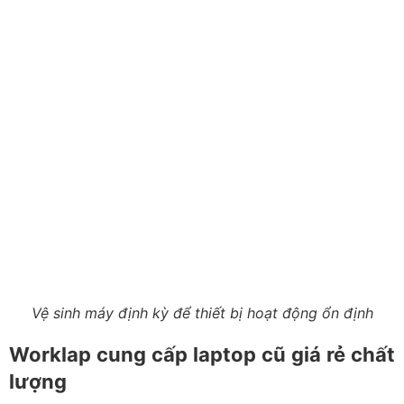
Tất cả sản phẩm đều được kiểm tra kỹ trước khi đến tay
khách hàng, giúp bạn yên tâm về chất lượng và hiệu
năng sử dụng.
Khi chọn mua laptop, bạn nên ưu tiên đúng nhu cầu thực
tế thay vì chỉ dựa vào cấu hình hoặc giá bán. Nếu cần tư
vấn chọn máy, kiểm tra tình trạng thiết bị, nâng cấp
RAM, SSD hoặc hướng dẫn sử dụng laptop cũ chi tiết,
đội ngũ kỹ thuật của Worklap luôn sẵn sàng hỗ trợ.
Hy vọng những hướng dẫn trên sẽ giúp bạn sử dụng
laptop HP hiệu quả hơn, khai thác đúng các tính năng
có sẵn và duy trì hiệu năng ổn định trong quá trình sử
dụng. Nếu đang tìm một chiếc laptop xách tay cũ chất
lượng với mức giá hợp lý, Worklap là địa chỉ đáng để
bạn tham khảo.
Trần Hồng Nhật
Content Marketing