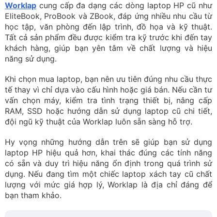
Kết nối với mình qua
Tốt nghiệp Học viện Báo Chí, mình có hơn 8 năm kinh
nghiệm về content chuyên sâu về lĩnh vực máy
tính, công nghệ, thủ thuật máy tính... Đặc biệt, là một
người yêu thích công việc content marketing, có khả
năng sử dụng ngôn từ sáng tạo, mình luôn mong
muốn sẽ đem kiến thức và kinh nghiệm của mình để
cung cấp cho độc giả những thông tin chuyên sâu về
tin tức công nghệ, thủ thuật, hướng dẫn cài đặt các
phần mềm thông dụng mới. Bản thân mình đã có kinh
nghiệm trong việc viết bài content marketing, quản lý
nội dung Website và các nền tảng mạng xã hội như
Facebook, Instagram, X (Twitter), Pinterest... Hãy kết
nối với mình và chờ đón những nội dung hữu ích sẽ
được chia sẻ mỗi ngày nhé!
4.0