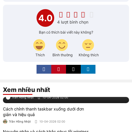
Hướng dẫn cách sắp xếp tài liệu tham khảo
theo ABC trong word
Trần Hồng Nhật
09-04-2026 04:00
Cách cài đặt mật khẩu máy tính đơn giản chỉ
trong 2 phút
Trần Hồng Nhật
04-05-2026 01:00
Cách chỉnh ngày tháng năm trên máy tính
nhanh chóng
Trần Hồng Nhật
11-04-2026 03:00
Cách thu hồi Email đã gửi trên Gmail và
Outlook nhanh chóng
Trần Hồng Nhật
06-10-2025 02:00
Cách khắc phục lỗi khởi động win 7 bị màn
hình đen
Trần Hồng Nhật
02-10-2025 01:30
Hướng dẫn cách copy đĩa cd dvd tiếng anh
vào máy tính
Trần Hồng Nhật
02-10-2025 02:00