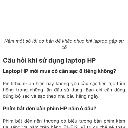
Bạn chỉ nên cập nhật BIOS thông qua HP Support
Assistant hoặc trang hỗ trợ chính thức của HP và phải
lựa chọn đúng model máy.
Bao lâu nên vệ sinh laptop một lần?
Không có mốc thời gian cố định áp dụng cho tất cả các
sản phẩm. Khi quạt phát ra tiếng ồn lớn hơn bình
thường, nhiệt độ máy tăng cao hoặc luồng gió tản nhiệt
yếu đi, đó là thời điểm bạn nên kiểm tra và vệ sinh
laptop.