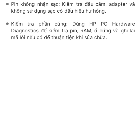
Nắm một số lỗi cơ bản để khắc phục khi laptop gặp sự
cố
Câu hỏi khi sử dụng laptop HP
Laptop HP mới mua có cần sạc 8 tiếng không?
Pin lithium-ion hiện nay không yêu cầu sạc liên tục tám
tiếng trong những lần đầu sử dụng. Bạn chỉ cần dùng
đúng bộ sạc và sạc theo nhu cầu hằng ngày.
Phím bật đèn bàn phím HP nằm ở đâu?
Phím bật đèn nền thường có biểu tượng bàn phím kèm
tia sáng và nằm trên hàng F1–F12. Vị trí cụ thể sẽ thay
đổi theo từng model.
Có nên tự cập nhật BIOS không?