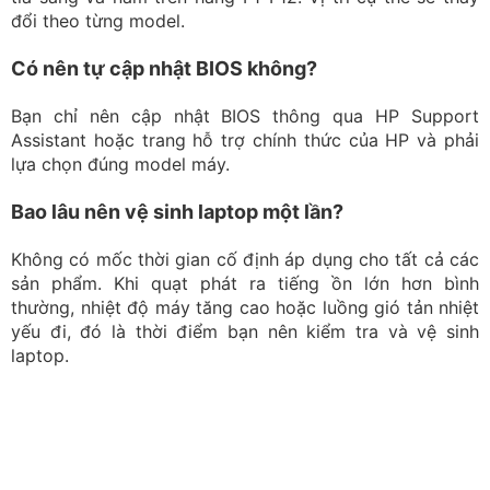
Vệ sinh máy định kỳ để thiết bị hoạt động ổn định
Worklap cung cấp laptop cũ giá rẻ chất
lượng
Worklap
cung cấp đa dạng các dòng laptop HP cũ như
EliteBook, ProBook và ZBook, đáp ứng nhiều nhu cầu từ
học tập, văn phòng đến lập trình, đồ họa và kỹ thuật.