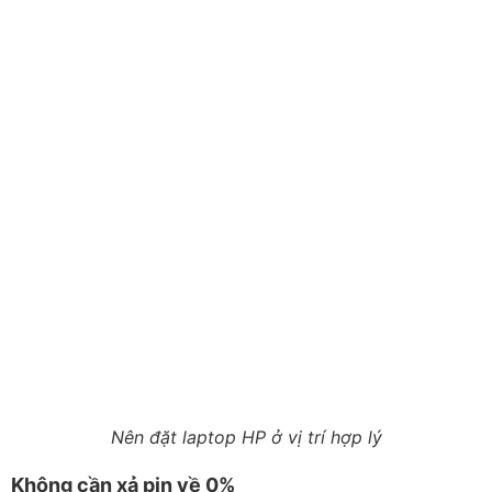
Nên đặt laptop HP ở vị trí hợp lý
Không cần xả pin về 0%
Laptop hiện đại không cần sạc liên tục 8 giờ trong lần
đầu sử dụng và cũng không phải xả pin về 0% thường
xuyên. Khi pin còn khoảng 20–30%, bạn có thể cắm sạc.
Bạn vẫn có thể sạc đầy 100% khi cần mang máy ra
ngoài trong thời gian dài. Việc sạc đầy đôi lúc không
gây ảnh hưởng đáng kể, bởi nhiệt độ và thói quen sử
dụng lâu dài mới là những yếu tố tác động nhiều hơn
đến tuổi thọ pin.
Kiểm tra chế độ bảo vệ pin
Nhiều dòng HP EliteBook, ProBook và ZBook được tích
hợp HP Battery Health Manager trong BIOS để hạn chế