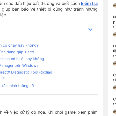
 sớm các dấu hiệu bất thường và biết cách
kiểm tra
giúp bạn bảo vệ thiết bị cũng như tránh những
iệc.
N
p
t
ình có chạy hay không?
H
l
hình đang gặp sự cố
t
 hình có bị lỗi hay không
 Manager trên Windows
rectX Diagnostic Tool (dxdiag)
C
U-Z
t
xác minh thông số
C
t
h về việc xử lý đồ họa. Khi chơi game, xem phim