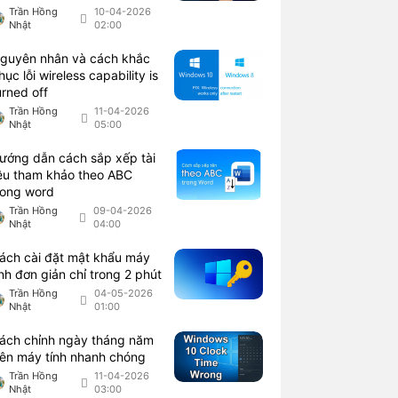
Trần Hồng
10-04-2026
Nhật
02:00
guyên nhân và cách khắc
hục lỗi wireless capability is
urned off
Trần Hồng
11-04-2026
Nhật
05:00
ướng dẫn cách sắp xếp tài
iệu tham khảo theo ABC
rong word
Trần Hồng
09-04-2026
Nhật
04:00
ách cài đặt mật khẩu máy
ính đơn giản chỉ trong 2 phút
Trần Hồng
04-05-2026
Nhật
01:00
ách chỉnh ngày tháng năm
rên máy tính nhanh chóng
Trần Hồng
11-04-2026
Nhật
03:00