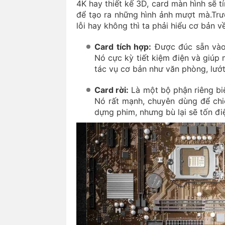
4K hay thiết kế 3D, card màn hình sẽ t
để tạo ra những hình ảnh mượt mà.Trướ
lỗi hay không thì ta phải hiểu cơ bản 
Card tích hợp:
Được đúc sẵn vào
Nó cực kỳ tiết kiệm điện và giúp
tác vụ cơ bản như văn phòng, lướ
Card rời:
Là một bộ phận riêng bi
Nó rất mạnh, chuyên dùng để chi
dựng phim, nhưng bù lại sẽ tốn đ