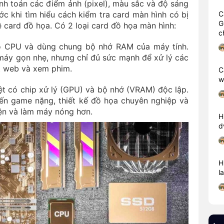
ính toán các điểm ảnh (pixel), màu sắc và độ sáng
c khi tìm hiểu cách kiểm tra card màn hình có bị
C
G
về card đồ họa. Có 2 loại card đồ họa màn hình:
c
 CPU và dùng chung bộ nhớ RAM của máy tính.
 máy gọn nhẹ, nhưng chỉ đủ sức mạnh để xử lý các
t web và xem phim.
C
w
ệt có chip xử lý (GPU) và bộ nhớ (VRAM) độc lập.
ến game nặng, thiết kế đồ họa chuyên nghiệp và
iện và làm máy nóng hơn.
H
d
H
l