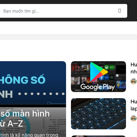
Hư
nh
Hư
la
 số màn hình
từ A–Z
tính là kỹ năng quan trọng