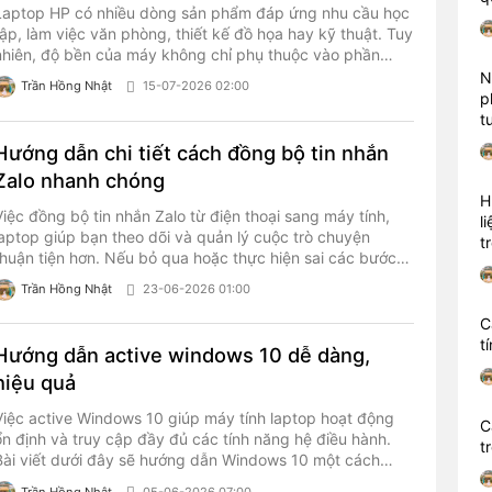
Laptop HP có nhiều dòng sản phẩm đáp ứng nhu cầu học
tập, làm việc văn phòng, thiết kế đồ họa hay kỹ thuật. Tuy
nhiên, độ bền của máy không chỉ phụ thuộc vào phần
cứng mà còn chịu ảnh hưởng bởi cách sử dụng, sạc pin
N
Trần Hồng Nhật
15-07-2026 02:00
bảo quản trong quá trình sử dụng.
p
t
Hướng dẫn chi tiết cách đồng bộ tin nhắn
Zalo nhanh chóng
H
Việc đồng bộ tin nhắn Zalo từ điện thoại sang máy tính,
l
laptop giúp bạn theo dõi và quản lý cuộc trò chuyện
t
thuận tiện hơn. Nếu bỏ qua hoặc thực hiện sai các bước
đồng bộ, dữ liệu tin nhắn cũ có thể không xuất hiện khi
Trần Hồng Nhật
23-06-2026 01:00
đăng nhập trên thiết bị mới.
C
t
Hướng dẫn active windows 10 dễ dàng,
hiệu quả
Việc active Windows 10 giúp máy tính laptop hoạt động
C
ổn định và truy cập đầy đủ các tính năng hệ điều hành.
t
Bài viết dưới đây sẽ hướng dẫn Windows 10 một cách
nhanh chóng và hợp lệ.
Trần Hồng Nhật
05-06-2026 07:00