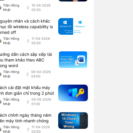
Trần Hồng
10-04-2026
Nhật
02:00
guyên nhân và cách khắc
hục lỗi wireless capability is
urned off
Trần Hồng
11-04-2026
Nhật
05:00
ướng dẫn cách sắp xếp tài
iệu tham khảo theo ABC
rong word
Trần Hồng
09-04-2026
Nhật
04:00
ách cài đặt mật khẩu máy
ính đơn giản chỉ trong 2 phút
Trần Hồng
04-05-2026
Nhật
01:00
ách chỉnh ngày tháng năm
rên máy tính nhanh chóng
Trần Hồng
11-04-2026
Nhật
03:00