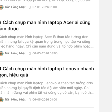
trên Windows, bạn đã có thể lưu lại thông tin quan trọng
Trần Hồng Nhật
07-05-2026 01:00
trong vài giây mà không cần cài thêm phần mềm phức
tạp.
3 Cách chụp màn hình laptop Acer ai cũng
làm được
Cách chụp màn hình laptop Acer là thao tác tưởng đơn
giản nhưng lại cực kỳ quan trọng trong học tập và công
việc hằng ngày. Chỉ cần nắm đúng vài tổ hợp phím hoặc
công cụ có sẵn, bạn có thể lưu lại thông tin trong vài giây
Trần Hồng Nhật
06-05-2026 03:00
mà không cần cài thêm phần mềm.
4 Cách chụp màn hình laptop Lenovo nhanh
gọn, hiệu quả
Cách chụp màn hình laptop Lenovo là thao tác tưởng đơn
giản nhưng lại quyết định tốc độ làm việc mỗi ngày. Chỉ
cần nắm đúng vài phím tắt và công cụ có sẵn, bạn có thể
tiết kiệm hàng giờ thao tác thủ công.
Trần Hồng Nhật
06-05-2026 01:00