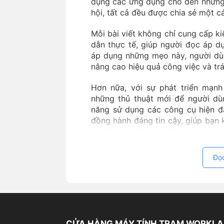
dụng các ứng dụng cho đến những 
hội, tất cả đều được chia sẻ một cá
Mỗi bài viết không chỉ cung cấp k
dẫn thực tế, giúp người đọc áp d
áp dụng những mẹo này, người dùng
nâng cao hiệu quả công việc và tr
Hơn nữa, với sự phát triển mạn
những thủ thuật mới để người dù
năng sử dụng các công cụ hiện đạ
đồng hành đáng tin cậy, giúp bạn 
nghiệm số tốt hơn mỗi ngày.
Đọc
CỬA HÀNG MÁY TÍNH TRẠM WORKLA