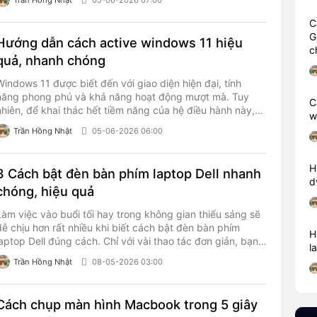
C
G
Hướng dẫn cách active windows 11 hiệu
c
quả, nhanh chóng
Windows 11 được biết đến với giao diện hiện đại, tính
năng phong phú và khả năng hoạt động mượt mà. Tuy
C
nhiên, để khai thác hết tiềm năng của hệ điều hành này,
w
người dùng cần thực hiện cách active windows 11 chính
Trần Hồng Nhật
05-06-2026 06:00
thức.
H
3 Cách bật đèn bàn phím laptop Dell nhanh
d
chóng, hiệu quả
Làm việc vào buổi tối hay trong không gian thiếu sáng sẽ
dễ chịu hơn rất nhiều khi biết cách bật đèn bàn phím
H
laptop Dell đúng cách. Chỉ với vài thao tác đơn giản, bạn
l
đã có thể nhìn rõ từng phím bấm, hạn chế gõ sai và tăng
Trần Hồng Nhật
08-05-2026 03:00
trải nghiệm sử dụng máy mỗi ngày.
Cách chụp màn hình Macbook trong 5 giây