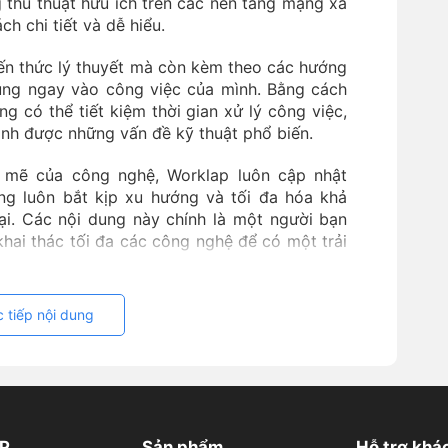
thủ thuật hữu ích trên các nền tảng mạng xã
ch chi tiết và dễ hiểu.
iến thức lý thuyết mà còn kèm theo các hướng
ụng ngay vào công việc của mình. Bằng cách
 có thể tiết kiệm thời gian xử lý công việc,
ánh được những vấn đề kỹ thuật phổ biến.
h mẽ của công nghệ, Worklap luôn cập nhật
ng luôn bắt kịp xu hướng và tối đa hóa khả
i. Các nội dung này chính là một người bạn
khai thác tối đa các công nghệ để có một trải
 tiếp nội dung
P
Sản phẩm
Hỗ trợ khá