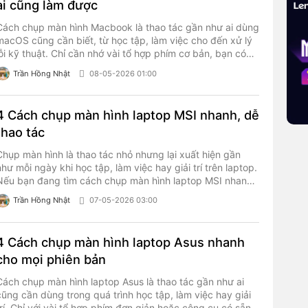
ai cũng làm được
Cách chụp màn hình Macbook là thao tác gần như ai dùng
macOS cũng cần biết, từ học tập, làm việc cho đến xử lý
lỗi kỹ thuật. Chỉ cần nhớ vài tổ hợp phím cơ bản, bạn có
thể lưu lại toàn bộ màn hình, chụp từng cửa sổ hoặc quay
Trần Hồng Nhật
08-05-2026 01:00
video màn hình cực nhanh mà không cần cài thêm phần
mềm.
4 Cách chụp màn hình laptop MSI nhanh, dễ
thao tác
Chụp màn hình là thao tác nhỏ nhưng lại xuất hiện gần
như mỗi ngày khi học tập, làm việc hay giải trí trên laptop.
Nếu bạn đang tìm cách chụp màn hình laptop MSI nhanh
gọn, dễ thực hiện mà không cần cài đặt phức tạp thì bài
Trần Hồng Nhật
07-05-2026 03:00
viết dưới đây sẽ giúp bạn thao tác chỉ trong vài giây.
4 Cách chụp màn hình laptop Asus nhanh
cho mọi phiên bản
Cách chụp màn hình laptop Asus là thao tác gần như ai
cũng cần dùng trong quá trình học tập, làm việc hay giải
trí. Chỉ với vài tổ hợp phím đơn giản hoặc công cụ có sẵn