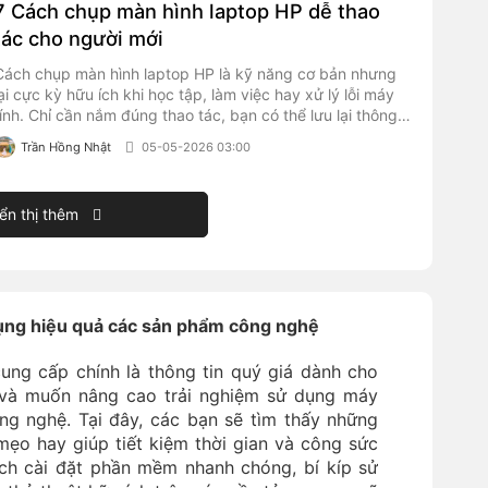
7 Cách chụp màn hình laptop HP dễ thao
tác cho người mới
Cách chụp màn hình laptop HP là kỹ năng cơ bản nhưng
lại cực kỳ hữu ích khi học tập, làm việc hay xử lý lỗi máy
tính. Chỉ cần nắm đúng thao tác, bạn có thể lưu lại thông
tin quan trọng, gửi ảnh nhanh cho đồng nghiệp hoặc ghi
Trần Hồng Nhật
05-05-2026 03:00
lại từng bước hướng dẫn chỉ trong vài giây.
ển thị thêm
dụng hiệu quả các sản phẩm công nghệ
ung cấp chính là thông tin quý giá dành cho
và muốn nâng cao trải nghiệm sử dụng máy
ông nghệ. Tại đây, các bạn sẽ tìm thấy những
mẹo hay giúp tiết kiệm thời gian và công sức
ch cài đặt phần mềm nhanh chóng, bí kíp sử