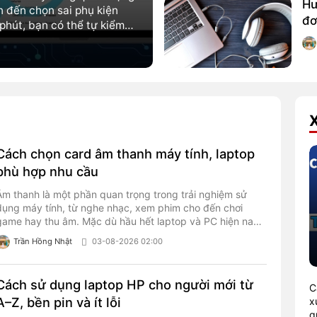
Hư
 đến chọn sai phụ kiện
đơ
phút, bạn có thể tự kiểm
uét và tấm nền chính xác
u cầu và tối ưu trải
Cách chọn card âm thanh máy tính, laptop
phù hợp nhu cầu
Âm thanh là một phần quan trọng trong trải nghiệm sử
dụng máy tính, từ nghe nhạc, xem phim cho đến chơi
game hay thu âm. Mặc dù hầu hết laptop và PC hiện nay
đều được trang bị card âm thanh onboard, nhưng không
Trần Hồng Nhật
03-08-2026 02:00
phải lúc nào giải pháp tích hợp cũng đáp ứng tốt mọi nhu
cầu sử dụng.
Cách sử dụng laptop HP cho người mới từ
C
A–Z, bền pin và ít lỗi
x
q