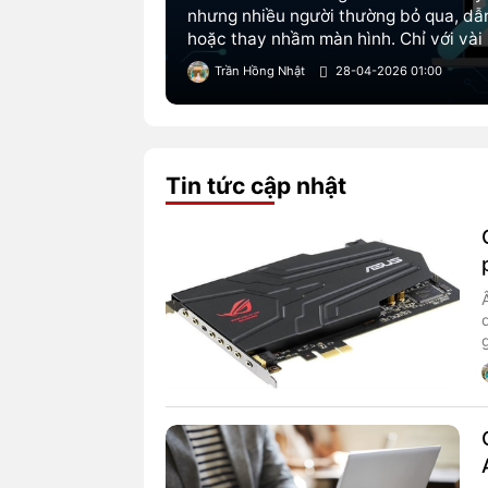
nhưng nhiều người thường bỏ qua, dẫn
hoặc thay nhầm màn hình. Chỉ với vài 
tra kích thước, độ phân giải, tần số q
Trần Hồng Nhật
28-04-2026 01:00
ngay trên máy, từ đó nâng cấp đúng nh
nghiệm hiển thị.
Tin tức cập nhật