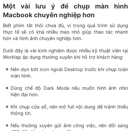
Worklap áp dụng thường xuyên khi hỗ trợ khách hàng:
Nên dọn bớt icon ngoài Desktop trước khi chụp toàn
màn hình.
Dùng chế độ Dark Mode nếu muốn hình ảnh nhìn
hiện đại hơn.
Khi chụp cửa sổ, nên mở full nội dung để tránh thiếu
thông tin.
Nếu thường xuyên gửi ảnh công việc, nên đổi sang
JPG để giảm dung lượng file.
Có thể kéo thumbnail vừa chụp trực tiếp vào
Telegram, Gmail hoặc Messenger mà không cần mở
Finder.
Ngoài ra, nếu thường xuyên quay video hướng dẫn, bạn
nên dùng thêm micro ngoài để âm thanh rõ hơn thay vì
ghi âm trực tiếp từ micro tích hợp trên MacBook.