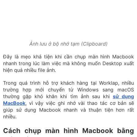
nhanh trong lúc làm việc mà không muốn Desktop xuất
hiện quá nhiều file ảnh.
Trong quá trình hỗ trợ khách hàng tại Worklap, nhiều
trường hợp mới chuyển từ Windows sang macOS
thường gặp khó khăn khi tìm ảnh sau khi
sử dụng
MacBook
, vì vậy việc ghi nhớ vài thao tác cơ bản sẽ
giúp sử dụng Macbook nhanh và thuận tiện hơn rất
nhiều.
Cách chụp màn hình Macbook bằng
phần mềm
Ngoài những tổ hợp phím có sẵn trên macOS, nhiều
người vẫn dùng thêm phần mềm hỗ trợ để thao tác
nhanh hơn hoặc có thêm tính năng chỉnh sửa chuyên
sâu. Với các nhu cầu như ghi chú trực tiếp lên ảnh, quay
video hướng dẫn hay lưu ảnh theo nhiều định dạng khác
nhau, các ứng dụng dưới đây sẽ hữu ích hơn khá nhiều
so với công cụ mặc định.