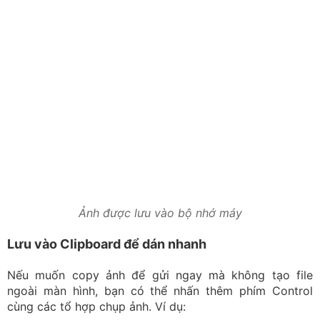
Ảnh được lưu vào bộ nhớ máy
Lưu vào Clipboard để dán nhanh
Nếu muốn copy ảnh để gửi ngay mà không tạo file
ngoài màn hình, bạn có thể nhấn thêm phím Control
cùng các tổ hợp chụp ảnh. Ví dụ:
Control + Command + Shift + 3: Lúc này ảnh sẽ được
lưu tạm vào Clipboard thay vì Desktop. Bạn chỉ cần
dùng tổ hợp:
Command + V để dán trực tiếp vào Word, Gmail,
Messenger hoặc các ứng dụng chat khác.