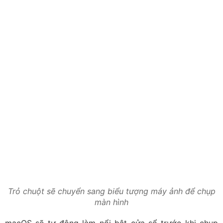
Trỏ chuột sẽ chuyển sang biểu tượng máy ảnh để chụp
màn hình
macOS sẽ tự động làm nổi bật cửa sổ trước khi chụp
nên rất dễ thao tác, kể cả với người mới dùng máy
MacBook. Đây cũng là cách chụp màn hình Macbook
Pro được dân thiết kế, lập trình và làm tài liệu sử dụng
khá thường xuyên.
Sử dụng công cụ nâng cao trên macOS
Ngoài phím tắt truyền thống, Apple còn tích hợp sẵn