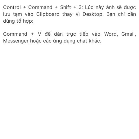
Ảnh lưu ở bộ nhớ tạm (Clipboard)
Đây là mẹo khá tiện khi cần chụp màn hình Macbook