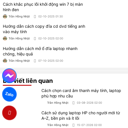
chóng, hiệu quả
Trần Hồng Nhật
07-10-2025 02:00
Bài viết liên quan
Cách chọn card âm thanh máy tính, laptop
phù hợp nhu cầu
Trần Hồng Nhật
03-08-2026 02:00
Cách sử dụng laptop HP cho người mới từ
A–Z, bền pin và ít lỗi
Trần Hồng Nhật
15-07-2026 02:00
Hướng dẫn chi tiết cách đồng bộ tin nhắn
Zalo nhanh chóng
Zalo
Trần Hồng Nhật
23-06-2026 01:00
Hướng dẫn active windows 10 dễ dàng, hiệu
quả
Trần Hồng Nhật
05-06-2026 07:00
Hướng dẫn cách active windows 11 hiệu