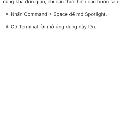
Gõ Terminal và mở ứng dụng này lên
Dán dòng lệnh sau vào cửa sổ Terminal: defaults
write com.apple.screencapture type jpg;killall
SystemUIServer