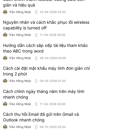
Trần Hồng Nhật
09-04-2026 04:00
Cách cài đặt mật khẩu máy tính đơn giản chỉ
trong 2 phút
Trần Hồng Nhật
04-05-2026 01:00
Cách chỉnh ngày tháng năm trên máy tính
nhanh chóng
Trần Hồng Nhật
11-04-2026 03:00
Cách thu hồi Email đã gửi trên Gmail và
Outlook nhanh chóng
Trần Hồng Nhật
06-10-2025 02:00
Cách khắc phục lỗi khởi động win 7 bị màn
hình đen
Trần Hồng Nhật
02-10-2025 01:30
Hướng dẫn cách copy đĩa cd dvd tiếng anh
vào máy tính
Trần Hồng Nhật
02-10-2025 02:00
Hướng dẫn cách mở ổ đĩa laptop nhanh