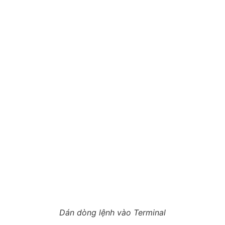
Dán dòng lệnh vào Terminal
Một vài lưu ý để chụp màn hình
Macbook chuyên nghiệp hơn
Biết phím tắt thôi chưa đủ, vì trong quá trình sử dụng
thực tế sẽ có khá nhiều mẹo nhỏ giúp thao tác nhanh
hơn và hình ảnh chuyên nghiệp hơn.
Dưới đây là vài kinh nghiệm được nhiều kỹ thuật viên tại