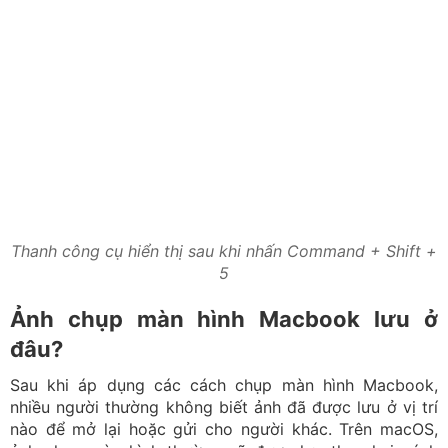
Thanh công cụ hiển thị sau khi nhấn Command + Shift +
5
Ảnh chụp màn hình Macbook lưu ở
đâu?
Sau khi áp dụng các cách chụp màn hình Macbook,
nhiều người thường không biết ảnh đã được lưu ở vị trí
nào để mở lại hoặc gửi cho người khác. Trên macOS,
ảnh chụp màn hình thường sẽ được lưu theo hai cách
tùy thao tác.
Xem ngay:
Cách chụp màn hình laptop Dell
đơn giản,
nhanh chóng
Lưu trực tiếp vào bộ nhớ máy
Theo mặc định, ảnh sau khi chụp sẽ tự động được lưu