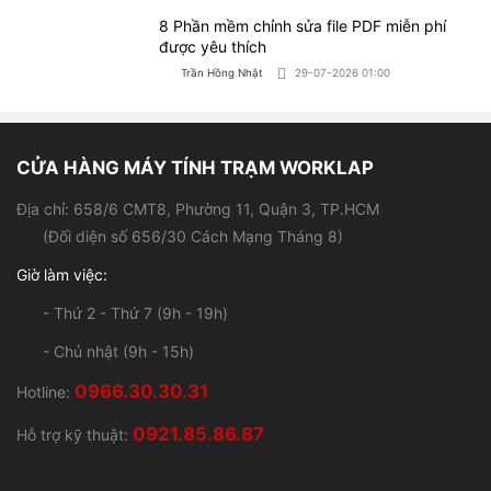
8 Phần mềm chỉnh sửa file PDF miễn phí
được yêu thích
Trần Hồng Nhật
29-07-2026 01:00
CỬA HÀNG MÁY TÍNH TRẠM WORKLAP
Địa chỉ: 658/6 CMT8, Phường 11, Quận 3, TP.HCM
(Đối diện số 656/30 Cách Mạng Tháng 8)
Giờ làm việc:
- Thứ 2 - Thứ 7 (9h - 19h)
- Chủ nhật (9h - 15h)
0966.30.30.31
Hotline:
0921.85.86.87
Hỗ trợ kỹ thuật: