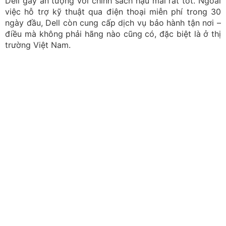
Dell gây ấn tượng với chính sách hậu mãi rất tốt. Ngoài
việc hỗ trợ kỹ thuật qua điện thoại miễn phí trong 30
ngày đầu, Dell còn cung cấp dịch vụ bảo hành tận nơi –
điều mà không phải hãng nào cũng có, đặc biệt là ở thị
trường Việt Nam.
Dell có chính sách hậu mãi tốt cho người dùng
Về phía Asus, hãng này cũng không hề kém cạnh khi áp
dụng chế độ bảo hành tiêu chuẩn lên đến 2 năm – lâu
hơn phần lớn các đối thủ. Asus cũng có nhiều gói bảo