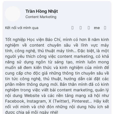
nội dung Website và các nền tảng mạng xã hội như
Facebook, Instagram, X (Twitter), Pinterest... Hãy kết
nối với mình và chờ đón những nội dung hữu ích sẽ
được chia sẻ mỗi ngày nhé!
5
1 lượt bình chọn
Bạn có thích bài viết này không?
Thích
Bình thường
Không thích
9+ Laptop dưới 5 triệu ngon bổ rẻ mà bạn không
nên bỏ lỡ
Xem nhiều nhất
Trần Hồng Nhật
01-11-2024 09:00