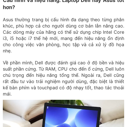
Cấu hình và hiệu năng: Laptop Dell hay Asus tốt
hơn?
Asus thường trang bị cấu hình đa dạng theo từng phân
khúc, phù hợp cả cho người dùng cơ bản lẫn nâng cao.
Các dòng máy của hãng có thể sử dụng chip Intel Core
i3, i5 hoặc i7 thế hệ mới, mang đến hiệu năng ổn định
cho công việc văn phòng, học tập và cả xử lý đồ họa
nhẹ.
Về phần mình, Dell được đánh giá cao ở độ bền và hiệu
suất phần cứng. Từ RAM, CPU cho đến ổ cứng, Dell luôn
chú trọng đến hiệu năng tổng thể. Ngoài ra, Dell cũng
rất đầu tư vào trải nghiệm người dùng, đặc biệt là thiết
kế bàn phím và touchpad có độ nhạy tốt, thao tác thoải
mái.