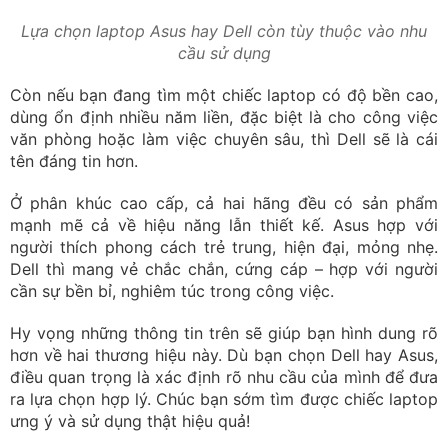
điều quan trọng là xác định rõ nhu cầu của mình để đưa
ra lựa chọn hợp lý. Chúc bạn sớm tìm được chiếc laptop
ưng ý và sử dụng thật hiệu quả!
Trần Hồng Nhật
Content Marketing
Kết nối với mình qua
Tốt nghiệp Học viện Báo Chí, mình có hơn 8 năm kinh
nghiệm về content chuyên sâu về lĩnh vực máy
tính, công nghệ, thủ thuật máy tính... Đặc biệt, là một
người yêu thích công việc content marketing, có khả
năng sử dụng ngôn từ sáng tạo, mình luôn mong
muốn sẽ đem kiến thức và kinh nghiệm của mình để
cung cấp cho độc giả những thông tin chuyên sâu về
tin tức công nghệ, thủ thuật, hướng dẫn cài đặt các
phần mềm thông dụng mới. Bản thân mình đã có kinh
nghiệm trong việc viết bài content marketing, quản lý