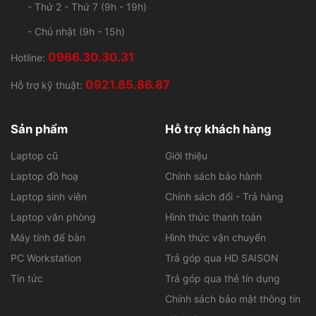
Tin tức
Trả góp qua thẻ tín dụng
Chính sách bảo mật thông tin
Liên hệ
KẾT NỐI VỚI WORKLAP
MÁY TÍNH WORKLAP
GPKD: 41C8020387 - Cấp bởi UBND Q.3, TP.HCM