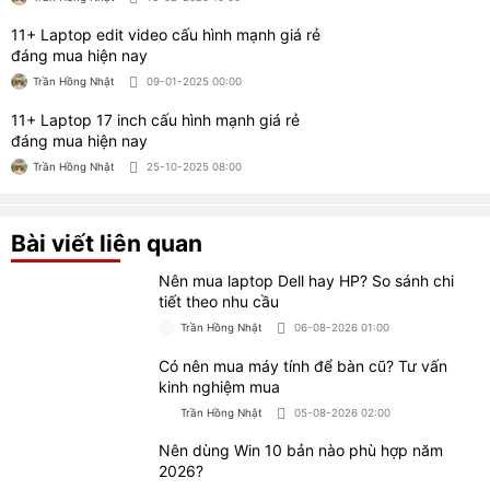
Trần Hồng Nhật
05-08-2026 02:00
Nên dùng Win 10 bản nào phù hợp năm
2026?
Trần Hồng Nhật
03-08-2026 04:00
Nên mua laptop 14 inch hay 15.6 inch?
Trần Hồng Nhật
30-07-2026 04:00
8 Phần mềm chỉnh sửa file PDF miễn phí
được yêu thích
Trần Hồng Nhật
29-07-2026 01:00
Hướng dẫn cách chọn laptop thiết kế đồ họa
theo từng nhu cầu
Trần Hồng Nhật
28-07-2026 06:00
CỬA HÀNG MÁY TÍNH TRẠM WORKLAP
Địa chỉ: 658/6 CMT8, Phường 11, Quận 3, TP.HCM