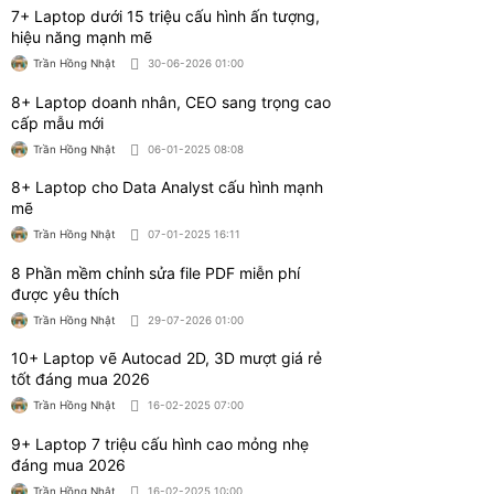
9+ Laptop 7 triệu cấu hình cao mỏng nhẹ
đáng mua 2026
Trần Hồng Nhật
16-02-2025 10:00
11+ Laptop edit video cấu hình mạnh giá rẻ
đáng mua hiện nay
Trần Hồng Nhật
09-01-2025 00:00
11+ Laptop 17 inch cấu hình mạnh giá rẻ
đáng mua hiện nay
Trần Hồng Nhật
25-10-2025 08:00
Bài viết liên quan
Nên mua laptop Dell hay HP? So sánh chi
tiết theo nhu cầu
Trần Hồng Nhật
06-08-2026 01:00
Có nên mua máy tính để bàn cũ? Tư vấn
kinh nghiệm mua