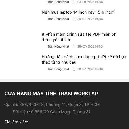
(Đối diện số 656/30 Cách Mạng Tháng 8)
Giờ làm việc:
- Thứ 2 - Thứ 7 (9h - 19h)
- Chủ nhật (9h - 15h)
0966.30.30.31
Hotline:
0921.85.86.87
Hỗ trợ kỹ thuật:
Sản phẩm
Hỗ trợ khách hàng
Laptop cũ
Giới thiệu
Laptop đồ hoạ
Chính sách bảo hành
Laptop sinh viên
Chính sách đổi - Trả hàng
Laptop văn phòng
Hình thức thanh toán
Máy tính để bàn
Hình thức vận chuyển
PC Workstation
Trả góp qua HD SAISON