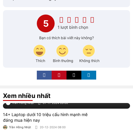
14+ Laptop dưới 10 triệu cấu hình mạnh mẽ
đáng mua hiện nay
Trần Hồng Nhật
20-12-2024 08:00
7+ Laptop dưới 15 triệu cấu hình ấn tượng,
hiệu năng mạnh mẽ
Trần Hồng Nhật
30-06-2026 01:00
8+ Laptop doanh nhân, CEO sang trọng cao
cấp mẫu mới
Trần Hồng Nhật
06-01-2025 08:08
8+ Laptop cho Data Analyst cấu hình mạnh
mẽ
Trần Hồng Nhật
07-01-2025 16:11
8 Phần mềm chỉnh sửa file PDF miễn phí
được yêu thích
Trần Hồng Nhật
29-07-2026 01:00
10+ Laptop vẽ Autocad 2D, 3D mượt giá rẻ
tốt đáng mua 2026
Trần Hồng Nhật
16-02-2025 07:00