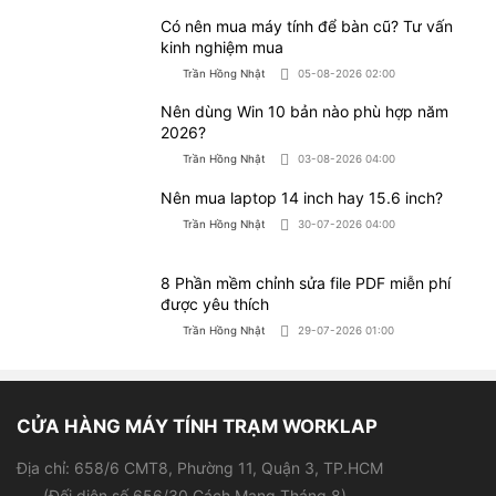
CỬA HÀNG MÁY TÍNH TRẠM WORKLAP
Địa chỉ: 658/6 CMT8, Phường 11, Quận 3, TP.HCM
(Đối diện số 656/30 Cách Mạng Tháng 8)
Giờ làm việc:
- Thứ 2 - Thứ 7 (9h - 19h)
- Chủ nhật (9h - 15h)
0966.30.30.31
Hotline:
0921.85.86.87
Hỗ trợ kỹ thuật:
Sản phẩm
Hỗ trợ khách hàng
Laptop cũ
Giới thiệu
Laptop đồ hoạ
Chính sách bảo hành