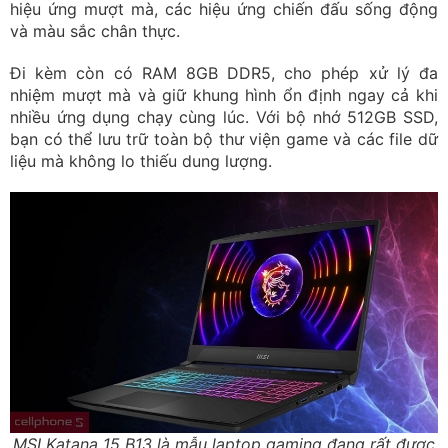
hiệu ứng mượt mà, các hiệu ứng chiến đấu sống động
và màu sắc chân thực.
Đi kèm còn có RAM 8GB DDR5, cho phép xử lý đa
nhiệm mượt mà và giữ khung hình ổn định ngay cả khi
nhiều ứng dụng chạy cùng lúc. Với bộ nhớ 512GB SSD,
bạn có thể lưu trữ toàn bộ thư viện game và các file dữ
liệu mà không lo thiếu dung lượng.
MSI Katana 15 B13 là mẫu laptop gaming đang rất được