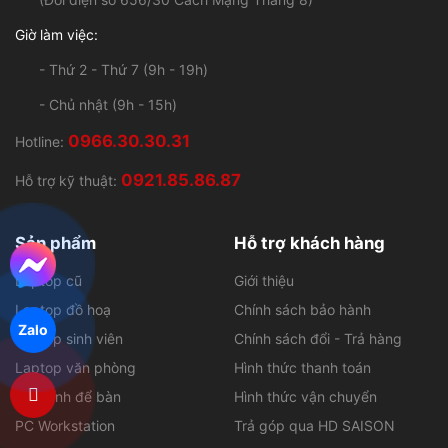
Laptop sinh viên
Chính sách đổi - Trả hàng
Laptop văn phòng
Hình thức thanh toán
Máy tính để bàn
Hình thức vận chuyển
PC Workstation
Trả góp qua HD SAISON
Tin tức
Trả góp qua thẻ tín dụng
Chính sách bảo mật thông tin
Liên hệ
KẾT NỐI VỚI WORKLAP
Zalo
MÁY TÍNH WORKLAP
GPKD: 41C8020387 - Cấp bởi UBND Q.3, TP.HCM