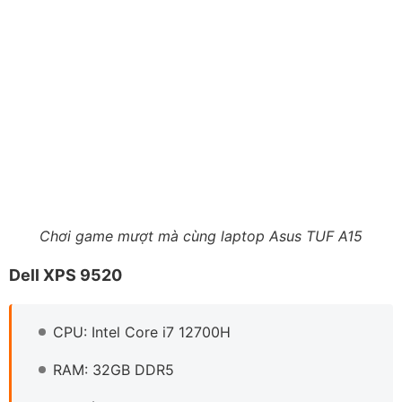
Chơi game mượt mà cùng laptop Asus TUF A15
Dell XPS 9520
CPU: Intel Core i7 12700H
RAM: 32GB DDR5
Đĩa cứng: SSD 512GB
Màn hình: 15.6 inch FHD+
Card đồ hoạ: Nvidia RTX 3050 (4GB)
Dell XPS 15 9520 kế thừa những ưu điểm của thế hệ cũ,
đồng thời mang đến hiệu năng đủ mạnh để chơi Dota 2