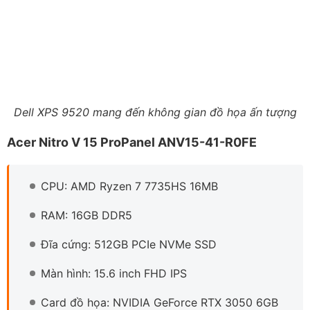
Đĩa cứng: 512GB PCIe NVMe SSD
Màn hình: 15.6 inch FHD IPS
Card đồ họa: NVIDIA GeForce RTX 3050 6GB
Acer Nitro V 15 ProPanel là một sản phẩm lý tưởng cho
những game thủ muốn trải nghiệm Dota 2 mượt mà,
đồng thời phục vụ tốt các công việc sáng tạo. Sự kết
hợp giữa CPU AMD Ryzen 7 7735HS 16MB và GPU
NVIDIA GeForce RTX 3050 6GB mang đến nền tảng hiệu
năng vững chắc. Điều này giúp người dùng tự tin chiến
các tựa game eSports và AAA ở mức thiết lập cao, giữ
khung hình ổn định.
Màn hình 15.6 inch FHD với tần số quét 180Hz mang
đến trải nghiệm chơi game cực kỳ mượt mà. Mọi chuyển
động trong Dota 2 đều được tái hiện tức thì, giúp bạn
chiếm ưu thế trong các pha giao tranh quan trọng. Độ