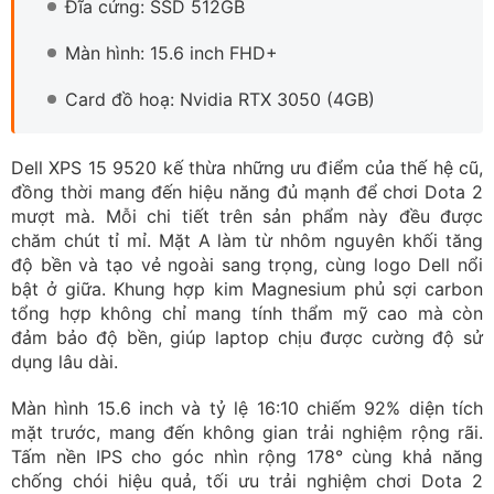
mượt mà. Mỗi chi tiết trên sản phẩm này đều được
chăm chút tỉ mỉ. Mặt A làm từ nhôm nguyên khối tăng
độ bền và tạo vẻ ngoài sang trọng, cùng logo Dell nổi
bật ở giữa. Khung hợp kim Magnesium phủ sợi carbon
tổng hợp không chỉ mang tính thẩm mỹ cao mà còn
đảm bảo độ bền, giúp laptop chịu được cường độ sử
dụng lâu dài.
Màn hình 15.6 inch và tỷ lệ 16:10 chiếm 92% diện tích
mặt trước, mang đến không gian trải nghiệm rộng rãi.
Tấm nền IPS cho góc nhìn rộng 178° cùng khả năng
chống chói hiệu quả, tối ưu trải nghiệm chơi Dota 2
trong mọi điều kiện ánh sáng.
Cấu hình của Dell XPS 15 9520 trang bị CPU Intel Core
i7 12700H (Cache 24MB), xử lý mượt mà và nhanh
chóng mọi tác vụ. Kết hợp với GPU Nvidia RTX 3050
(4GB) mạnh mẽ, máy đảm bảo trải nghiệm chơi Dota 2
ổn định, hình ảnh mượt mà và FPS duy trì ổn định.