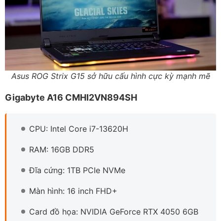
Asus ROG Strix G15 sở hữu cấu hình cực kỳ mạnh mẽ
Gigabyte A16 CMHI2VN894SH
CPU: Intel Core i7-13620H
RAM: 16GB DDR5
Đĩa cứng: 1TB PCIe NVMe
Màn hình: 16 inch FHD+
Card đồ họa: NVIDIA GeForce RTX 4050 6GB