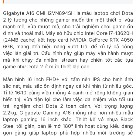
Gigabyte A16 CMHI2VN894SH là mẫu laptop chơi Dota
2 lý tưởng cho những gamer muốn tìm một thiết bị vừa
mạnh mẽ, vừa mượt mà, cho trải nghiệm chơi game ổn
định và thoải mái. Máy sở hữu chip Intel Core i7-13620H
(24MB cache) kết hợp card NVIDIA GeForce RTX 4050
6GB, mang đến hiệu năng vượt trội để xử lý cả công
việc lẫn giải trí. Cấu hình này giúp máy vận hành mượt
mà khi chạy đa nhiệm, stream hay chiến tốt các tựa
game như Dota 2 ở mức thiết lập cao.
Màn hình 16 inch FHD+ với tấm nền IPS cho hình ảnh
sắc nét, màu sắc ổn định ngay cả khi nhìn từ nhiều góc.
Tỉ lệ 16:10 cùng viền mỏng 4 cạnh mở rộng không gian
hiển thị, vừa tiện lợi cho làm việc đa nhiệm vừa tối ưu
trải nghiệm chơi Dota 2 toàn cảnh. Với trọng lượng
2.2kg, Gigabyte Gaming A16 mỏng nhẹ hơn nhiều mẫu
laptop gaming 16 inch khác. Thiết kế vỏ nhựa Black
Steel tối giản, bản lề mở 180° linh hoạt cùng kiểu dáng
gọn gàng giúp laptop phù hợp nhiều môi trường sử