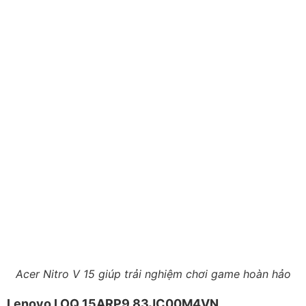
Acer Nitro V 15 giúp trải nghiệm chơi game hoàn hảo
Lenovo LOQ 15ARP9 83JC00M4VN
CPU: AMD Ryzen 7 7435HS
RAM: 16GB DDR5
SSD: 1TB SSD M.2
Màn hình: 15.6 inch FHD
Card đồ họa: NVIDIA GeForce RTX 4060 8GB
Lenovo LOQ 15ARP9 83JC003VVN có sự kết hợp hiệu
năng cao, thiết kế tinh tế và trải nghiệm chơi game ổn