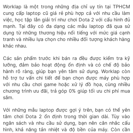
sắm.
Với những mẫu laptop được gợi ý trên, bạn có thể yên
tâm chơi Dota 2 ổn định trong thời gian dài. Tùy vào
ngân sách và nhu cầu sử dụng, bạn nên cân nhắc cấu
hình, khả năng tản nhiệt và độ bền của máy. Còn cần
tìm hiểu thêm thông tin nào khác hãy liên hệ ngay đến
hotline của Worklap nhé.
Trần Hồng Nhật
Content Marketing
Kết nối với mình qua
Tốt nghiệp Học viện Báo Chí, mình có hơn 8 năm kinh
nghiệm về content chuyên sâu về lĩnh vực máy
tính, công nghệ, thủ thuật máy tính... Đặc biệt, là một
người yêu thích công việc content marketing, có khả
năng sử dụng ngôn từ sáng tạo, mình luôn mong
muốn sẽ đem kiến thức và kinh nghiệm của mình để