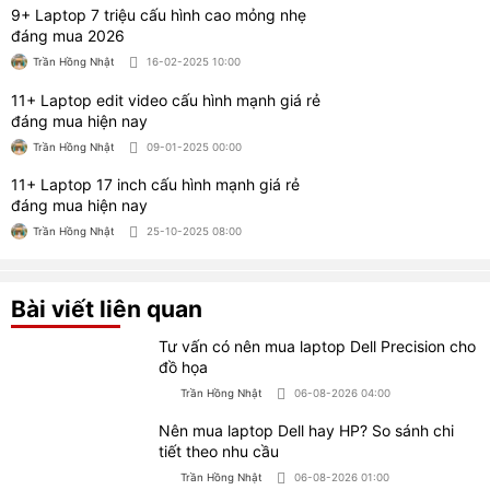
đồ họa
Trần Hồng Nhật
06-08-2026 04:00
Nên mua laptop Dell hay HP? So sánh chi
tiết theo nhu cầu
Trần Hồng Nhật
06-08-2026 01:00
Có nên mua máy tính để bàn cũ? Tư vấn
kinh nghiệm mua
Trần Hồng Nhật
05-08-2026 02:00
Nên dùng Win 10 bản nào phù hợp năm
2026?
Trần Hồng Nhật
03-08-2026 04:00
Nên mua laptop 14 inch hay 15.6 inch?
Trần Hồng Nhật
30-07-2026 04:00
8 Phần mềm chỉnh sửa file PDF miễn phí
được yêu thích
Trần Hồng Nhật
29-07-2026 01:00