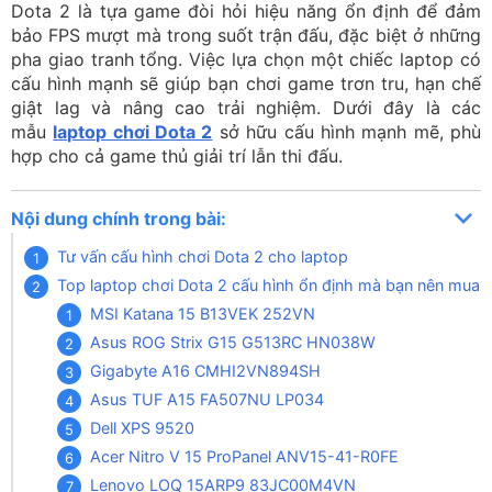
Dota 2 là tựa game đòi hỏi hiệu năng ổn định để đảm
bảo FPS mượt mà trong suốt trận đấu, đặc biệt ở những
pha giao tranh tổng. Việc lựa chọn một chiếc laptop có
cấu hình mạnh sẽ giúp bạn chơi game trơn tru, hạn chế
giật lag và nâng cao trải nghiệm. Dưới đây là các
mẫu
laptop chơi Dota 2
sở hữu cấu hình mạnh mẽ, phù
hợp cho cả game thủ giải trí lẫn thi đấu.
Nội dung chính trong bài:
Tư vấn cấu hình chơi Dota 2 cho laptop
Top laptop chơi Dota 2 cấu hình ổn định mà bạn nên mua
MSI Katana 15 B13VEK 252VN
Asus ROG Strix G15 G513RC HN038W
Gigabyte A16 CMHI2VN894SH
Asus TUF A15 FA507NU LP034
Dell XPS 9520
Acer Nitro V 15 ProPanel ANV15-41-R0FE
Lenovo LOQ 15ARP9 83JC00M4VN