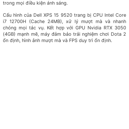
Dell XPS 9520 mang đến không gian đồ họa ấn tượng
Acer Nitro V 15 ProPanel ANV15-41-R0FE
CPU: AMD Ryzen 7 7735HS 16MB
RAM: 16GB DDR5