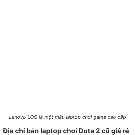
Lenovo LOQ là một mẫu laptop chơi game cao cấp
Địa chỉ bán laptop chơi Dota 2 cũ giá rẻ
Worklap là một trong những địa chỉ uy tín tại TPHCM
cung cấp laptop cũ giá rẻ phù hợp cả với nhu cầu làm
việc, học tập lẫn giải trí như chơi Dota 2 với cấu hình đủ
mạnh. Tại đây có đa dạng các mẫu laptop đã qua sử
dụng từ những thương hiệu nổi tiếng với mức giá cạnh
tranh và nhiều lựa chọn cho nhiều đối tượng khách hàng
khác nhau.
Các sản phẩm trước khi bán ra đều được kiểm tra kỹ
lưỡng, đảm bảo hoạt động ổn định và có chế độ bảo
hành rõ ràng, giúp bạn yên tâm sử dụng. Worklap còn
hỗ trợ tư vấn chi tiết để bạn chọn được máy phù hợp
với nhu cầu chơi game hoặc xử lý đồ họa, cùng nhiều
chương trình ưu đãi, trả góp 0% giúp tối ưu chi phí mua