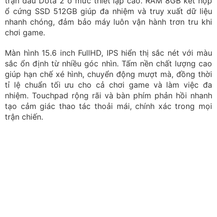
trận đấu Dota 2 ở mức thiết lập cao. RAM 8GB kết hợp
ổ cứng SSD 512GB giúp đa nhiệm và truy xuất dữ liệu
nhanh chóng, đảm bảo máy luôn vận hành trơn tru khi
chơi game.
Màn hình 15.6 inch FullHD, IPS hiển thị sắc nét với màu
sắc ổn định từ nhiều góc nhìn. Tấm nền chất lượng cao
giúp hạn chế xé hình, chuyển động mượt mà, đồng thời
tỉ lệ chuẩn tối ưu cho cả chơi game và làm việc đa
nhiệm. Touchpad rộng rãi và bàn phím phản hồi nhanh
tạo cảm giác thao tác thoải mái, chính xác trong mọi
trận chiến.