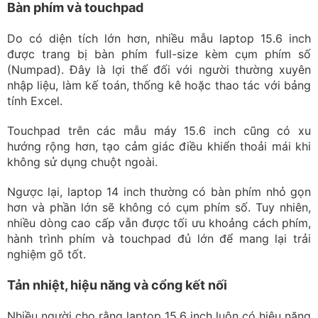
Bàn phím và touchpad
Do có diện tích lớn hơn, nhiều mẫu laptop 15.6 inch
được trang bị bàn phím full-size kèm cụm phím số
(Numpad). Đây là lợi thế đối với người thường xuyên
nhập liệu, làm kế toán, thống kê hoặc thao tác với bảng
tính Excel.
Touchpad trên các mẫu máy 15.6 inch cũng có xu
hướng rộng hơn, tạo cảm giác điều khiển thoải mái khi
không sử dụng chuột ngoài.
Ngược lại, laptop 14 inch thường có bàn phím nhỏ gọn
hơn và phần lớn sẽ không có cụm phím số. Tuy nhiên,
nhiều dòng cao cấp vẫn được tối ưu khoảng cách phím,
hành trình phím và touchpad đủ lớn để mang lại trải
nghiệm gõ tốt.
Tản nhiệt, hiệu năng và cổng kết nối
Nhiều người cho rằng laptop 15.6 inch luôn có hiệu năng