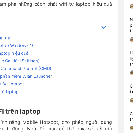
m phá những cách phát wifi từ laptop hiệu quả
N
p
t
laptop
laptop Windows 10
H
aptop hiệu quả
l
ục Cài đặt (Settings)
t
ằng Command Prompt (CMD)
ới phần mềm Wlan Launcher
ctify Hotspot
C
 từ laptop
t
i trên laptop
C
t
 tính năng Mobile Hotspot, cho phép người dùng
i di động. Nhờ đó, bạn có thể chia sẻ kết nối