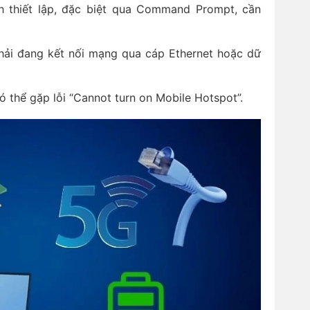
h thiết lập, đặc biệt qua Command Prompt, cần
phải đang kết nối mạng qua cáp Ethernet hoặc dữ
ó thể gặp lỗi “Cannot turn on Mobile Hotspot”.