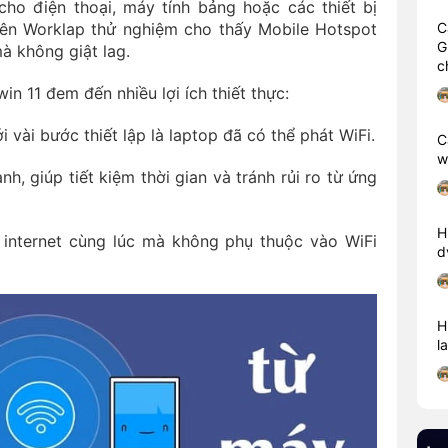
cho điện thoại, máy tính bảng hoặc các thiết bị
iên Worklap thử nghiệm cho thấy Mobile Hotspot
C
G
mà không giật lag.
c
in 11 đem đến nhiều lợi ích thiết thực:
i vài bước thiết lập là laptop đã có thể phát WiFi.
C
w
h, giúp tiết kiệm thời gian và tránh rủi ro từ ứng
H
p internet cùng lúc mà không phụ thuộc vào WiFi
d
H
l