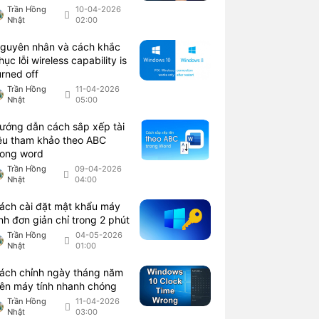
Trần Hồng
10-04-2026
Nhật
02:00
guyên nhân và cách khắc
hục lỗi wireless capability is
urned off
Trần Hồng
11-04-2026
Nhật
05:00
ướng dẫn cách sắp xếp tài
iệu tham khảo theo ABC
rong word
Trần Hồng
09-04-2026
Nhật
04:00
ách cài đặt mật khẩu máy
ính đơn giản chỉ trong 2 phút
Trần Hồng
04-05-2026
Nhật
01:00
ách chỉnh ngày tháng năm
rên máy tính nhanh chóng
Trần Hồng
11-04-2026
Nhật
03:00