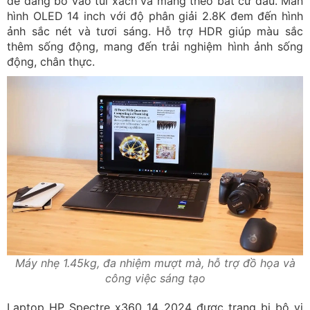
dễ dàng bỏ vào túi xách và mang theo bất cứ đâu. Màn
hình OLED 14 inch với độ phân giải 2.8K đem đến hình
ảnh sắc nét và tươi sáng. Hỗ trợ HDR giúp màu sắc
thêm sống động, mang đến trải nghiệm hình ảnh sống
động, chân thực.
Máy nhẹ 1.45kg, đa nhiệm mượt mà, hỗ trợ đồ họa và
công việc sáng tạo
Laptop HP Spectre x360 14 2024 được trang bị bộ vi