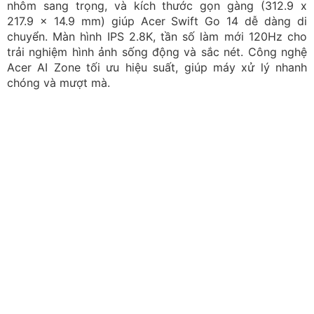
CPU
: Intel Core Ultra 7 155H
RAM:
16GB Onboard LPDDR5
Ổ cứng:
512GB PCIe NVMe SSD
Màn hình:
14 inch 2.8K (2880 x 1800) OLED
Card đồ họa:
Intel Arc Graphics
Laptop HP Envy X360 14 fc0158TU
Bạn đang tìm kiếm một chiếc laptop văn phòng 30 triệu
mạnh mẽ nhưng cũng phải thời trang để thể hiện phong
cách cá nhân thì HP Envy X360 14 fc0158TU chính là
lựa chọn lý tưởng cho bạn.
Laptop mỏng nhẹ
với thiết
kế sang trọng, cấu hình mạnh mẽ và màn hình OLED
tuyệt đẹp, chiếc laptop này chắc chắn sẽ mang lại cho
bạn những trải nghiệm sử dụng tuyệt vời.