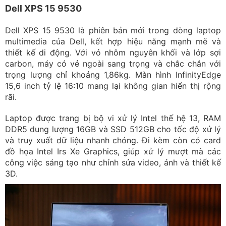
Dell XPS 15 9530
Dell XPS 15 9530 là phiên bản mới trong dòng laptop
multimedia của Dell, kết hợp hiệu năng mạnh mẽ và
thiết kế di động. Với vỏ nhôm nguyên khối và lớp sợi
carbon, máy có vẻ ngoài sang trọng và chắc chắn với
trọng lượng chỉ khoảng 1,86kg. Màn hình InfinityEdge
15,6 inch tỷ lệ 16:10 mang lại không gian hiển thị rộng
rãi.
Laptop được trang bị bộ vi xử lý Intel thế hệ 13, RAM
DDR5 dung lượng 16GB và SSD 512GB cho tốc độ xử lý
và truy xuất dữ liệu nhanh chóng. Đi kèm còn có card
đồ họa Intel Irs Xe Graphics, giúp xử lý mượt mà các
công việc sáng tạo như chỉnh sửa video, ảnh và thiết kế
3D.