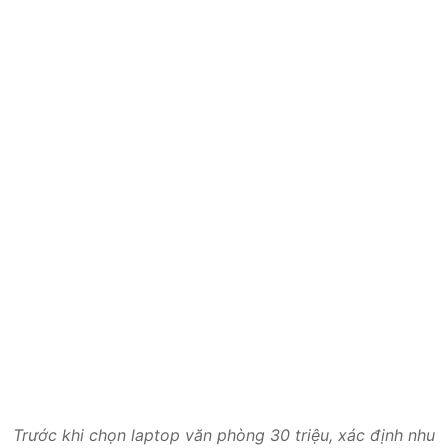
Chọn máy mạnh mẽ cho công việc nặng như thiết kế,
lập trình
Thương hiệu
Lựa chọn mua sản phẩm của những thương hiệu uy tín
như Dell, Lenovo, HP, Acer, Asus hay LG Gram giúp bạn
yên tâm về chất lượng và dịch vụ hậu mãi. Những
thương hiệu này thường cung cấp chế độ bảo hành tốt