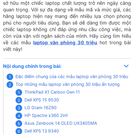
sở hữu một chiếc laptop chất lượng trở nên ngày càng
quan trọng. Với sự đa dạng về mẫu mã và mức giá, các
hãng laptop hiện nay mang đến nhiều lựa chọn phong
phú cho người tiêu dùng. Bạn sẽ dễ dàng tìm được một
chiếc laptop không chỉ đáp ứng nhu cầu công việc, mà
còn vừa vặn với ngân sách của mình. Hãy cùng tìm hiểu
về các mẫu
laptop văn phòng 30 triệu
hot trong bài
viết này!
Nội dung chính trong bài:
Đặc điểm chung của các mẫu laptop văn phòng 30 triệu
Top những mẫu laptop văn phòng 30 triệu ấn tượng
ThinkPad X1 Carbon Gen 11
Dell XPS 15 9530
LG Gram 16Z90
HP Spectre x360 2in1
Asus Zenbook 14 OLED UX3405MA
Dell XPS 13 9340