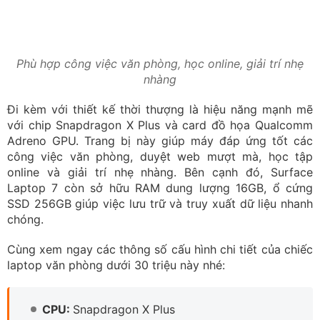
Màn hình:
13,8 inch 2304 x 1536 (201 PPI)
Card đồ họa:
Qualcomm Adreno GPU
Laptop Swift Go 14 AI OLED
Laptop Swift Go 14 AI OLED được trang bị bộ vi xử lý
Intel Core Ultra 7 155H cùng card đồ họa Intel Arc
Graphics, mang lại hiệu suất mạnh mẽ cho mọi tác vụ.
Đi kèm còn có bộ nhớ RAM 16GB và SSD dung lượng
512GB, laptop này dễ dàng xử lý đa nhiệm và các tác
vụ nặng như chỉnh sửa video hoặc chơi game.
Bên cạnh cấu hình mạnh mẽ, thiết kế máy cũng được
đánh giá cao bởi ngoại hình mỏng nhẹ (1.3 kg), hợp kim
nhôm sang trọng, và kích thước gọn gàng (312.9 x
217.9 x 14.9 mm) giúp Acer Swift Go 14 dễ dàng di
chuyển. Màn hình IPS 2.8K, tần số làm mới 120Hz cho
trải nghiệm hình ảnh sống động và sắc nét. Công nghệ
Acer AI Zone tối ưu hiệu suất, giúp máy xử lý nhanh