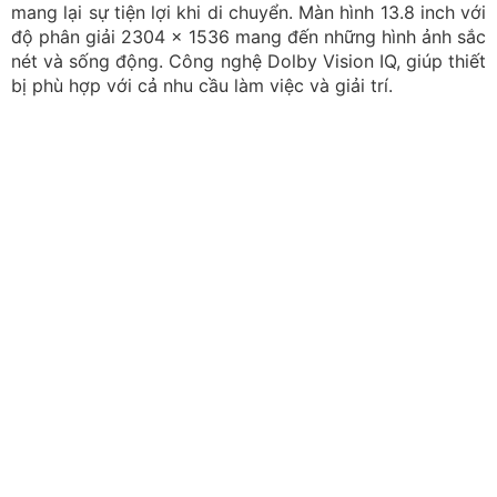
nhàng
Đi kèm với thiết kế thời thượng là hiệu năng mạnh mẽ
với chip Snapdragon X Plus và card đồ họa Qualcomm
Adreno GPU. Trang bị này giúp máy đáp ứng tốt các
công việc văn phòng, duyệt web mượt mà, học tập
online và giải trí nhẹ nhàng. Bên cạnh đó, Surface
Laptop 7 còn sở hữu RAM dung lượng 16GB, ổ cứng
SSD 256GB giúp việc lưu trữ và truy xuất dữ liệu nhanh
chóng.
Cùng xem ngay các thông số cấu hình chi tiết của chiếc
laptop văn phòng dưới 30 triệu này nhé:
CPU:
Snapdragon X Plus
RAM:
16GB DDR5
Đĩa cứng:
256GB M.2 PCIe NVMe