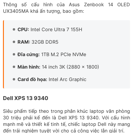
Đĩa cứng:
1TB M.2 PCIe NVMe
Màn hình:
14 inch 3K (2880 x 1800)
Card đồ họa:
Intel Arc Graphic
Dell XPS 13 9340
Siêu phẩm tiếp theo trong phân khúc laptop văn phòng
30 triệu phải kể đến là Dell XPS 13 9340. Với cấu hình
mạnh mẽ và thiết kế tinh tế, chiếc laptop Dell này mang
đến trải nghiệm tuyệt vời cho cả công việc lẫn giải trí.
Dell XPS 13 9340 sở hữu thiết kế hiện đại và thanh lịch
với viền màn hình siêu mỏng và chất liệu hợp kim nhôm
cao cấp. lượng chỉ 1.19 kg giúp bạn dễ dàng mang theo
bên mình, không lo nặng nề. Màn hình 13,4 inch độ phân
giải Full HD+ mang đến cho người dùng hình ảnh sắc
nét và chi tiết. Tỉ lệ màn hình 16:10 giúp mở rộng không
gian hiển thị, nâng cao trải nghiệm.