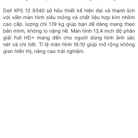
Hiệu suất cao, phù hợp công việc đa nhiệm và ứng dụng
đồ họa
Hiệu suất vượt trội với trang bị bộ vi xử lý Intel Core
Ultra 7 155H thế hệ mới, giúp xử lý mượt mà mọi tác vụ,
tăng cường trải nghiệm khi làm việc với các ứng dụng
đồ họa cao. Đi kèm là bộ nhớ RAM dung lượng 16GB
DDR5, giúp xử lý đa nhiệm mượt mà, đi kèm là ổ cứng
SSD 512GB cho tốc độ khởi động nhanh chóng và