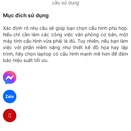
và độ tin cậy cao.
Zalo