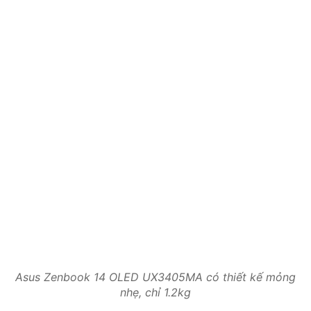
Asus Zenbook 14 OLED UX3405MA có thiết kế mỏng
nhẹ, chỉ 1.2kg
Thông số cấu hình của Asus Zenbook 14 OLED
UX3405MA khá ấn tượng, bao gồm:
CPU:
Intel Core Ultra 7 155H
RAM:
32GB DDR5