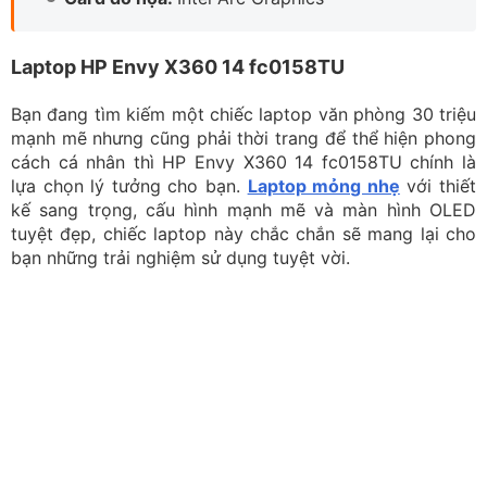
Card đồ họa Intel Graphics, đáp ứng nhu cầu chỉnh sửa
ảnh, video
Cấu hình mạnh mẽ, đáp ứng mọi nhu cầu công việc với
trang bị chip Intel Core Ultra 7 155U mang đến hiệu
suất xử lý mượt mà. Bộ nhớ RAM 16GB cùng ổ cứng
512GB SSD giúp bạn thoải mái mở nhiều ứng dụng và
truy xuất dữ liệu cực kỳ nhanh chóng. Card đồ họa Intel
Graphics có khả năng đáp ứng tốt các nhu cầu đồ họa
cơ bản như chỉnh sửa ảnh, video, hay chơi game nhẹ.
Chi tiết cấu hình của HP Envy X360 14 fc0158TU:
CPU:
Intel Core Ultra 7 155U
RAM:
16GB LPDDR5
Ổ cứng:
512GB SSD
Màn hình:
14 inch 2.8K (2880 x 1800)