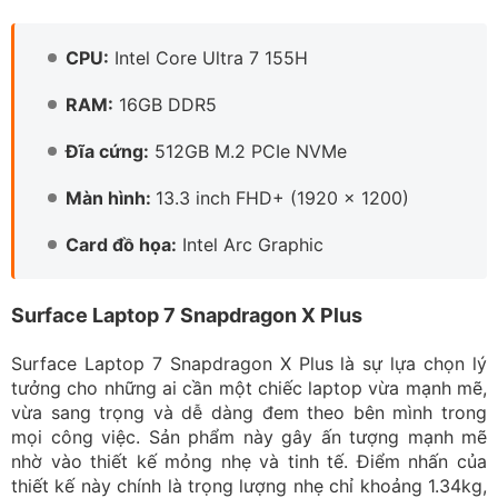
vừa sang trọng và dễ dàng đem theo bên mình trong
mọi công việc. Sản phẩm này gây ấn tượng mạnh mẽ
nhờ vào thiết kế mỏng nhẹ và tinh tế. Điểm nhấn của
thiết kế này chính là trọng lượng nhẹ chỉ khoảng 1.34kg,
mang lại sự tiện lợi khi di chuyển. Màn hình 13.8 inch với
độ phân giải 2304 x 1536 mang đến những hình ảnh sắc
nét và sống động. Công nghệ Dolby Vision IQ, giúp thiết
bị phù hợp với cả nhu cầu làm việc và giải trí.
Phù hợp công việc văn phòng, học online, giải trí nhẹ