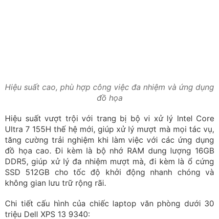
không gian lưu trữ rộng rãi.
Chi tiết cấu hình của chiếc laptop văn phòng dưới 30
triệu Dell XPS 13 9340:
CPU:
Intel Core Ultra 7 155H
RAM:
16GB DDR5
Đĩa cứng:
512GB M.2 PCIe NVMe
Màn hình:
13.3 inch FHD+ (1920 x 1200)
Card đồ họa:
Intel Arc Graphic
Surface Laptop 7 Snapdragon X Plus
Surface Laptop 7 Snapdragon X Plus là sự lựa chọn lý
tưởng cho những ai cần một chiếc laptop vừa mạnh mẽ,