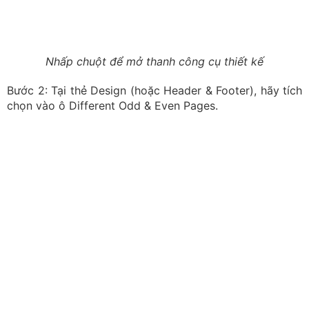
Chọn ô Different Odd & Even Page tại thẻ Design
Bước 3: Bây giờ, bạn chỉ cần thực hiện đánh số cho 1
trang lẻ (ví dụ căn lề trái) và 1 trang chẵn (ví dụ căn lề
phải).