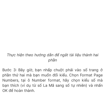
Chỉ cần thiết lập đúng ngay từ đầu, bạn có thể quản lý
nội dung khoa học hơn và tránh sai sót khi làm việc với
tài liệu dài.
Trong quá trình soạn thảo báo cáo hoặc luận văn, nhiều
người thường gặp lỗi số trang bị nhảy hoặc không bỏ
được trang bìa. Nguyên nhân chủ yếu là chưa tắt liên
kết giữa các Section. Khi hiểu nguyên tắc này, bạn có
thể xử lý hầu hết các lỗi đánh số trang chỉ trong vài
phút.
Một chút tỉ mỉ trong việc đánh số trang sẽ giúp văn bản
trở nên chuyên nghiệp và dễ theo dõi hơn. Nếu bạn
thường xuyên soạn thảo báo cáo, luận văn hoặc hồ sơ,
đây là thao tác nên áp dụng ngay từ đầu để tối ưu quá
trình làm việc. Để có thêm nhiều mẹo hay trong cách sử
dụng Word hãy theo dõi cửa hàng máy trạm
Worklap
nhé.
Trần Hồng Nhật