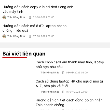
CỬA HÀNG MÁY TÍNH TRẠM WORKLAP
Địa chỉ: 658/6 CMT8, Phường 11, Quận 3, TP.HCM
(Đối diện số 656/30 Cách Mạng Tháng 8)
Giờ làm việc:
- Thứ 2 - Thứ 7 (9h - 19h)
- Chủ nhật (9h - 15h)
0966.30.30.31
Hotline:
0921.85.86.87
Hỗ trợ kỹ thuật:
Sản phẩm
Hỗ trợ khách hàng
Laptop cũ
Giới thiệu
Laptop đồ hoạ
Chính sách bảo hành