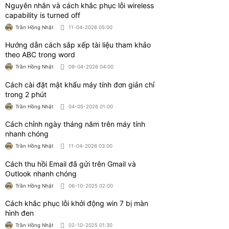
phù hợp nhu cầu
Trần Hồng Nhật
03-08-2026 02:00
Cách sử dụng laptop HP cho người mới từ
A–Z, bền pin và ít lỗi
Trần Hồng Nhật
15-07-2026 02:00
Hướng dẫn chi tiết cách đồng bộ tin nhắn
Zalo nhanh chóng
Trần Hồng Nhật
23-06-2026 01:00
Hướng dẫn active windows 10 dễ dàng, hiệu
quả
Trần Hồng Nhật
05-06-2026 07:00
Hướng dẫn cách active windows 11 hiệu
quả, nhanh chóng
Trần Hồng Nhật
05-06-2026 06:00
3 Cách bật đèn bàn phím laptop Dell nhanh
chóng, hiệu quả
Trần Hồng Nhật
08-05-2026 03:00