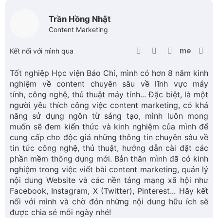
Hướng dẫn cách chuyển font Vntime sang Time
New Roman
Trần Hồng Nhật
10-04-2026 02:00
Cách chỉnh thanh taskbar xuống dưới đơn
giản và hiệu quả
Trần Hồng Nhật
10-04-2026 02:00
Nguyên nhân và cách khắc phục lỗi wireless
capability is turned off
Trần Hồng Nhật
11-04-2026 05:00
Hướng dẫn cách sắp xếp tài liệu tham khảo
theo ABC trong word
Trần Hồng Nhật
09-04-2026 04:00
Cách cài đặt mật khẩu máy tính đơn giản chỉ
trong 2 phút
Trần Hồng Nhật
04-05-2026 01:00
Cách chỉnh ngày tháng năm trên máy tính
nhanh chóng