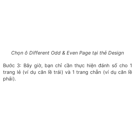
Tiến hành đánh số cho 1 trang lẻ và 1 trang chẵn
Ngay lập tức, Word sẽ tự động áp dụng quy luật này
cho toàn bộ các trang còn lại: trang lẻ theo trang lẻ,
trang chẵn theo trang chẵn, tạo nên sự chuyên nghiệp
tuyệt đối cho bản in. Kiểu đánh số này thường được sử
dụng khi in giáo trình, sách hoặc tài liệu dài.
Cách đánh số trang trong Word kiểu 1/2
Đây là kỹ thuật giúp bạn kết hợp nhiều kiểu số trên
cùng một tài liệu, ví dụ: các trang lời mở đầu dùng chữ
số La Mã (i, ii, iii) và các trang nội dung chính dùng số