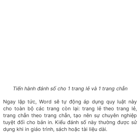
tự nhiên (1, 2, 3). Cách làm này đòi hỏi bạn phải chia
nhỏ văn bản thành các phân vùng (Section) độc lập để
áp dụng định dạng riêng cho từng phần.
Bước 1: Đầu tiên, bạn chèn số trang cho toàn bộ tài liệu
bằng cách vào Insert - Page Number và chọn vị trí hiển
thị (thường là Bottom of Page).
Bạn cần chèn số trang cho toàn bộ tài liệu