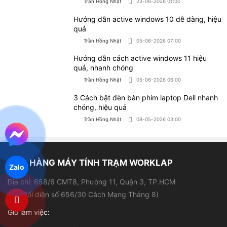
Laptop sinh viên
Chính sách đổi - Trả hàng
Laptop văn phòng
Hình thức thanh toán
Máy tính để bàn
Hình thức vận chuyển
PC Workstation
Trả góp qua HD SAISON
Tin tức
Trả góp qua thẻ tín dụng
Chính sách bảo mật thông tin
Liên hệ
KẾT NỐI VỚI WORKLAP
Zalo
MÁY TÍNH WORKLAP
GPKD: 41C8020387 - Cấp bởi UBND Q.3, TP.HCM