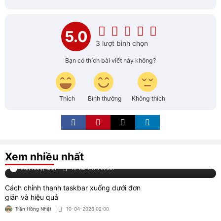
Trần Hồng Nhật
11-04-2026 03:00
Cách thu hồi Email đã gửi trên Gmail và
Outlook nhanh chóng
Trần Hồng Nhật
06-10-2025 02:00
Cách khắc phục lỗi khởi động win 7 bị màn
hình đen
Trần Hồng Nhật
02-10-2025 01:30
Hướng dẫn cách copy đĩa cd dvd tiếng anh
vào máy tính
Trần Hồng Nhật
02-10-2025 02:00
Hướng dẫn cách mở ổ đĩa laptop nhanh
chóng, hiệu quả
Trần Hồng Nhật
07-10-2025 02:00
Bài viết liên quan
Cách chọn card âm thanh máy tính, laptop