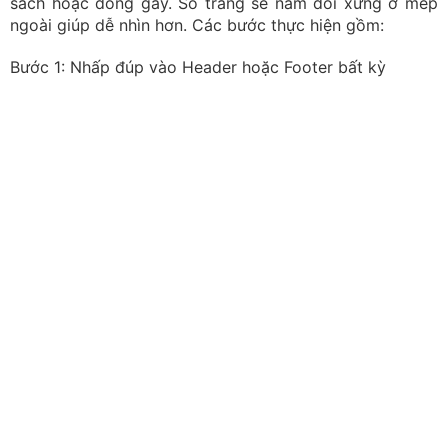
sách hoặc đóng gáy. Số trang sẽ nằm đối xứng ở mép
ngoài giúp dễ nhìn hơn. Các bước thực hiện gồm:
Bước 1: Nhấp đúp vào Header hoặc Footer bất kỳ
Nhấp chuột để mở thanh công cụ thiết kế
Bước 2: Tại thẻ Design (hoặc Header & Footer), hãy tích
chọn vào ô Different Odd & Even Pages.