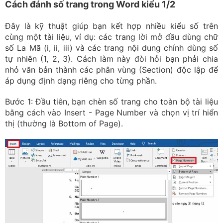
Bước 2: Đặt con trỏ chuột tại vị trí cuối cùng của trang
trước khi bạn muốn đổi kiểu số. Sau đó, vào thẻ Layout
(hoặc Page Layout), chọn Breaks rồi nhấn Next Page để
ngắt tài liệu thành hai phần riêng biệt.
'
Thực hiện theo hướng dẫn để ngắt tài liệu thành hai
phần
Bước 3: Bây giờ, bạn nhấp chuột phải vào số trang ở