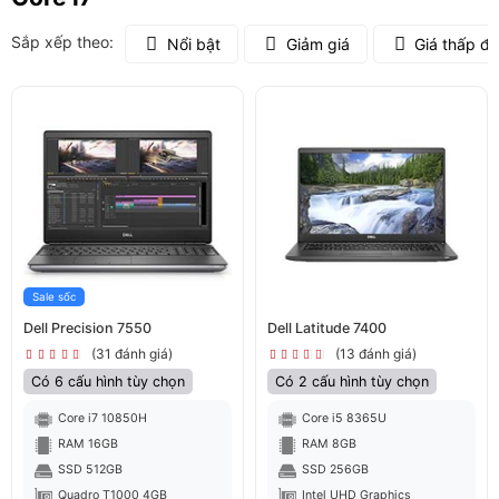
Sắp xếp theo:
Nổi bật
Giảm giá
Giá thấp đ
Sale sốc
Dell Precision 7550
Dell Latitude 7400
(31 đánh giá)
(13 đánh giá)
Có 6 cấu hình tùy chọn
Có 2 cấu hình tùy chọn
Core i7 10850H
Core i5 8365U
RAM 16GB
RAM 8GB
SSD 512GB
SSD 256GB
Quadro T1000 4GB
Intel UHD Graphics