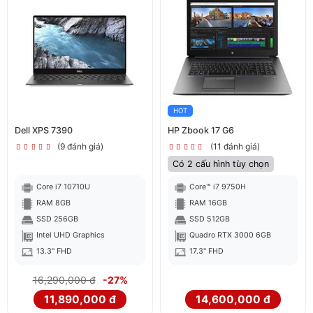
HOT
Dell XPS 7390
HP Zbook 17 G6
(9 đánh giá)
(11 đánh giá)
Có 2 cấu hình tùy chọn
Core i7 10710U
Core™ i7 9750H
RAM 8GB
RAM 16GB
SSD 256GB
SSD 512GB
Intel UHD Graphics
Quadro RTX 3000 6GB
13.3" FHD
17.3" FHD
16,290,000 đ
-27%
11,890,000 đ
14,600,000 đ