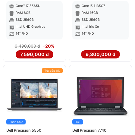
Core™ i7 8565U
Core i5 1135G7
RAM 8GB
RAM 16GB
SSD 256GB
SSD 256GB
Intel UHD Graphics
Intel Iris Xe
14" FHD
14" FHD
9,490,000 đ
-20%
7,590,000 đ
9,300,000 đ
Trả góp 0%
Flash Sale
HOT
Dell Precision 5550
Dell Precision 7740