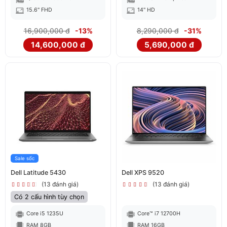
15.6" FHD
14" HD
16,900,000 đ
-13%
8,290,000 đ
-31%
14,600,000 đ
5,690,000 đ
Sale sốc
Dell Latitude 5430
Dell XPS 9520
(13 đánh giá)
(13 đánh giá)
Có 2 cấu hình tùy chọn
Core i5 1235U
Core™ i7 12700H
RAM 8GB
RAM 16GB