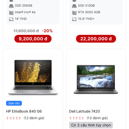
SSD 256GB
SSD 512GB
Intel® Iris® Xe
RTX 3050 4GB
14" FHD
15.6" FHD+
11,600,000 đ
-20%
9,200,000 đ
22,200,000 đ
Sale sốc
HP EliteBook 840 G6
Dell Latitude 7420
(12 đánh giá)
(13 đánh giá)
Có 3 cấu hình tùy chọn