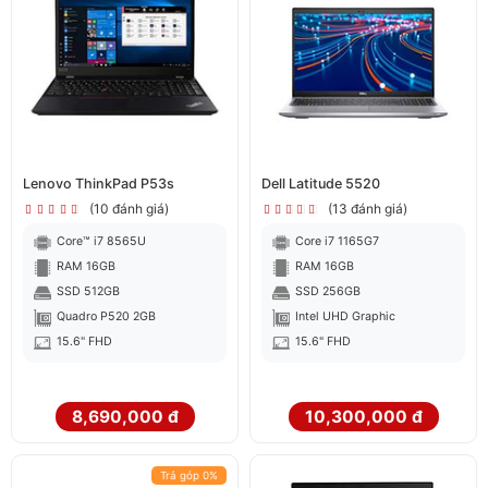
Lenovo ThinkPad P53s
Dell Latitude 5520
(10 đánh giá)
(13 đánh giá)
Core™ i7 8565U
Core i7 1165G7
RAM 16GB
RAM 16GB
SSD 512GB
SSD 256GB
Quadro P520 2GB
Intel UHD Graphic
15.6" FHD
15.6" FHD
8,690,000 đ
10,300,000 đ
Trả góp 0%