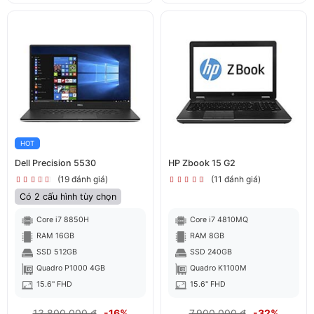
HOT
Dell Precision 5530
HP Zbook 15 G2
(19 đánh giá)
(11 đánh giá)
Có 2 cấu hình tùy chọn
Core i7 8850H
Core i7 4810MQ
RAM 16GB
RAM 8GB
SSD 512GB
SSD 240GB
Quadro P1000 4GB
Quadro K1100M
15.6" FHD
15.6" FHD
13,800,000 đ
-16%
7,900,000 đ
-32%