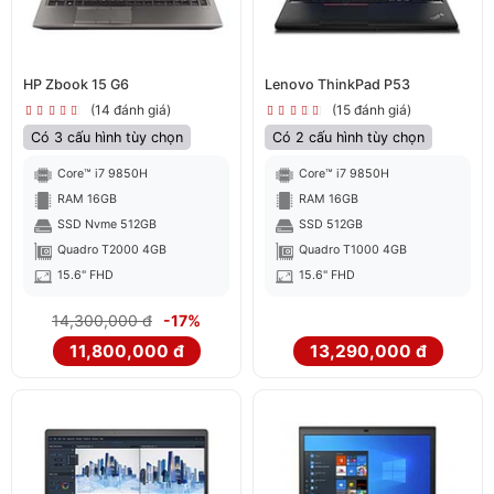
HP Zbook 15 G6
Lenovo ThinkPad P53
(14 đánh giá)
(15 đánh giá)
Có 3 cấu hình tùy chọn
Có 2 cấu hình tùy chọn
Core™ i7 9850H
Core™ i7 9850H
RAM 16GB
RAM 16GB
SSD Nvme 512GB
SSD 512GB
Quadro T2000 4GB
Quadro T1000 4GB
15.6" FHD
15.6" FHD
14,300,000 đ
-17%
11,800,000 đ
13,290,000 đ