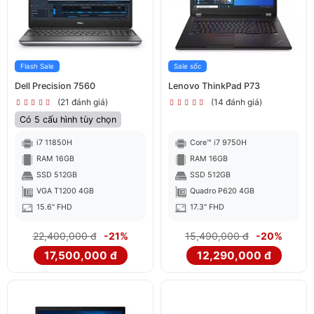
Flash Sale
Sale sốc
Dell Precision 7560
Lenovo ThinkPad P73
(21 đánh giá)
(14 đánh giá)
Có 5 cấu hình tùy chọn
i7 11850H
Core™ i7 9750H
RAM 16GB
RAM 16GB
SSD 512GB
SSD 512GB
VGA T1200 4GB
Quadro P620 4GB
15.6" FHD
17.3" FHD
22,400,000 đ
-21%
15,490,000 đ
-20%
17,500,000 đ
12,290,000 đ