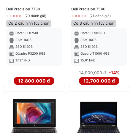
Dell Precision 7730
Dell Precision 7540
(20 đánh giá)
(21 đánh giá)
Có 2 cấu hình tùy chọn
Có 3 cấu hình tùy chọn
Core™ i7 8750H
Core™ i7 9850H
RAM 16GB
RAM 16GB
SSD 512GB
SSD 512GB
QUadro P3200 6GB
Quadro T1000 4GB
17.3" FHD
15.6" FHD
14,900,000 đ
-14%
12,800,000 đ
12,700,000 đ