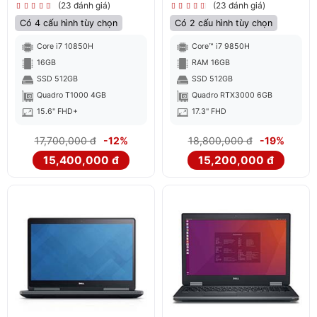
(23 đánh giá)
(23 đánh giá)
Có 4 cấu hình tùy chọn
Có 2 cấu hình tùy chọn
Core i7 10850H
Core™ i7 9850H
16GB
RAM 16GB
SSD 512GB
SSD 512GB
Quadro T1000 4GB
Quadro RTX3000 6GB
15.6" FHD+
17.3" FHD
17,700,000 đ
-12%
18,800,000 đ
-19%
15,400,000 đ
15,200,000 đ