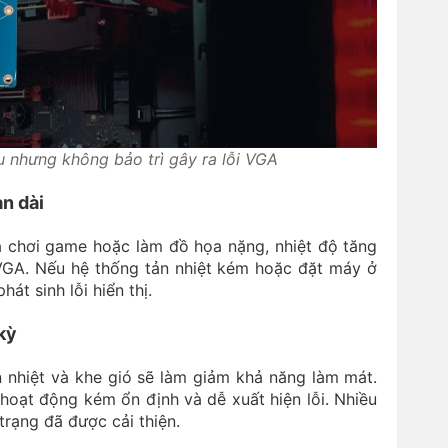
u nhưng không bảo trì gây ra lỗi VGA
an dài
là chơi game hoặc làm đồ họa nặng, nhiệt độ tăng
VGA. Nếu hệ thống tản nhiệt kém hoặc đặt máy ở
át sinh lỗi hiển thị.
kỳ
ản nhiệt và khe gió sẽ làm giảm khả năng làm mát.
hoạt động kém ổn định và dễ xuất hiện lỗi. Nhiều
trạng đã được cải thiện.