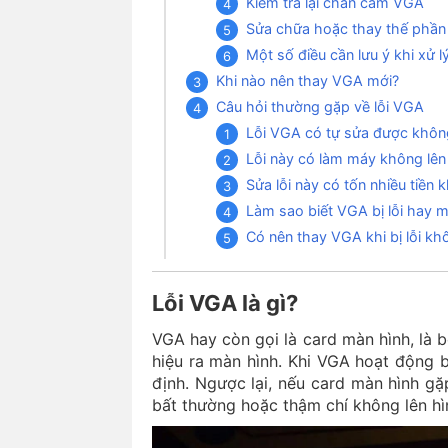
Kiểm tra lại chân cắm VGA
Sửa chữa hoặc thay thế phần
Một số điều cần lưu ý khi xử l
Khi nào nên thay VGA mới?
Câu hỏi thường gặp về lỗi VGA
Lỗi VGA có tự sửa được khôn
Lỗi này có làm máy không lên
Sửa lỗi này có tốn nhiều tiền 
Làm sao biết VGA bị lỗi hay mà
Có nên thay VGA khi bị lỗi kh
Lỗi VGA là gì?
VGA hay còn gọi là card màn hình, là b
hiệu ra màn hình. Khi VGA hoạt động b
định. Ngược lại, nếu card màn hình gặp 
bất thường hoặc thậm chí không lên hì