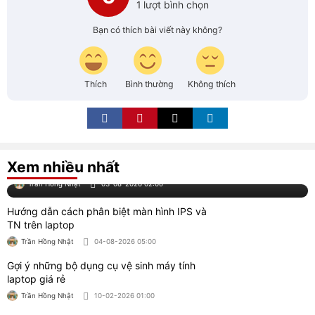
1 lượt bình chọn
Bạn có thích bài viết này không?
Thích
Bình thường
Không thích
Cách chọn card âm thanh máy tính, laptop phù hợp
nhu cầu
Xem nhiều nhất
Trần Hồng Nhật
03-08-2026 02:00
Hướng dẫn cách phân biệt màn hình IPS và
TN trên laptop
Trần Hồng Nhật
04-08-2026 05:00
Gợi ý những bộ dụng cụ vệ sinh máy tính
laptop giá rẻ
Trần Hồng Nhật
10-02-2026 01:00