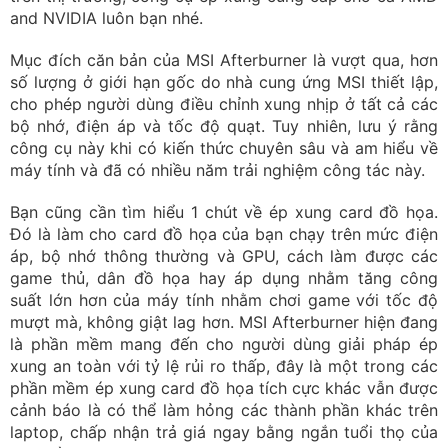
and NVIDIA luôn bạn nhé.
Mục đích căn bản của MSI Afterburner là vượt qua, hơn
số lượng ở giới hạn gốc do nhà cung ứng MSI thiết lập,
cho phép người dùng điều chỉnh xung nhịp ở tất cả các
bộ nhớ, điện áp và tốc độ quạt. Tuy nhiên, lưu ý rằng
công cụ này khi có kiến thức chuyên sâu và am hiểu về
máy tính và đã có nhiều năm trải nghiệm công tác này.
Bạn cũng cần tìm hiểu 1 chút về ép xung card đồ họa.
Đó là làm cho card đồ họa của bạn chạy trên mức điện
áp, bộ nhớ thông thường và GPU, cách làm được các
game thủ, dân đồ họa hay áp dụng nhằm tăng công
suất lớn hơn của máy tính nhằm chơi game với tốc độ
mượt mà, không giật lag hơn. MSI Afterburner hiện đang
là phần mềm mang đến cho người dùng giải pháp ép
xung an toàn với tỷ lệ rủi ro thấp, đây là một trong các
phần mềm ép xung card đồ họa tích cực khác vẫn được
cảnh báo là có thể làm hỏng các thành phần khác trên
laptop, chấp nhận trả giá ngay bằng ngắn tuổi thọ của