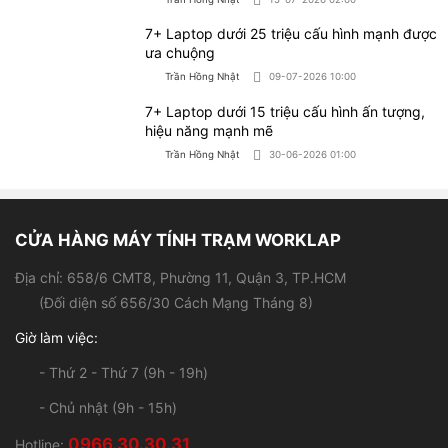
7+ Laptop dưới 25 triệu cấu hình mạnh được
ưa chuộng
Trần Hồng Nhật
09-07-2026 10:00
7+ Laptop dưới 15 triệu cấu hình ấn tượng,
hiệu năng mạnh mẽ
Trần Hồng Nhật
30-06-2026 01:00
CỬA HÀNG MÁY TÍNH TRẠM WORKLAP
Địa chỉ: 658/6 CMT8, Phường 11, Quận 3, TP.HCM
(Đối diện số 656/30 Cách Mạng Tháng 8)
Giờ làm việc:
- Thứ 2 - Thứ 7 (9h - 19h)
- Chủ nhật (9h - 15h)
0966.30.30.31
Hotline: