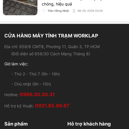
chóng, hiệu quả
Trần Hồng Nhật
08-05-2026 03:00
CỬA HÀNG MÁY TÍNH TRẠM WORKLAP
Địa chỉ: 658/6 CMT8, Phường 11, Quận 3, TP.HCM
(Đối diện số 656/30 Cách Mạng Tháng 8)
Giờ làm việc:
- Thứ 2 - Thứ 7 (9h - 19h)
- Chủ nhật (9h - 15h)
0966.30.30.31
Hotline:
0921.85.86.87
Hỗ trợ kỹ thuật:
Sản phẩm
Hỗ trợ khách hàng